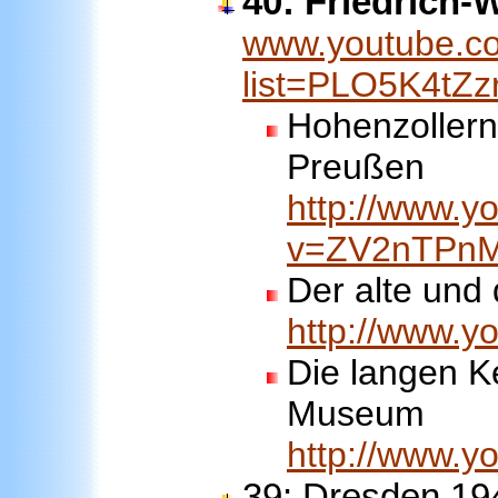
40: Friedrich-W
www.youtube.co
list=PLO5K4tZ
Hohenzollern 
Preußen
http://www.y
v=ZV2nTPn
Der alte und 
http://www.
Die langen K
Museum
http://www.
39: Dresden 19