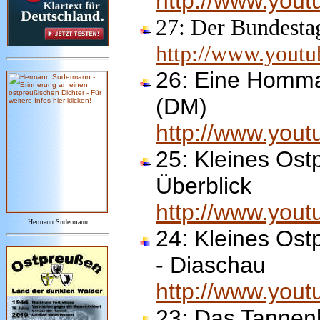
http://www.you
27:
Der Bundesta
http://www.you
26:
Eine Hommag
(DM)
http://www.you
25:
Kleines Ost
Überblick
http://www.you
Hermann Sudermann
24:
Kleines Ost
- Diaschau
http://www.yo
23:
Das Tannen