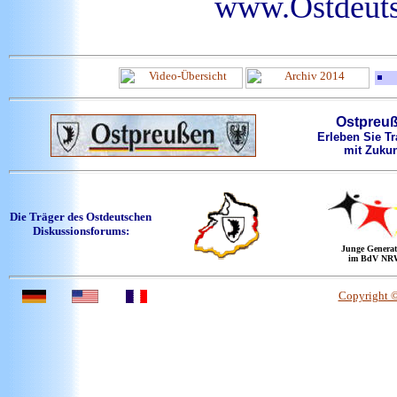
www.Ostdeuts
Ostpreu
Erleben Sie Tr
mit Zukun
Die Träger des Ostdeutschen
Diskussionsforums:
Junge Generat
im BdV NR
Copyright 