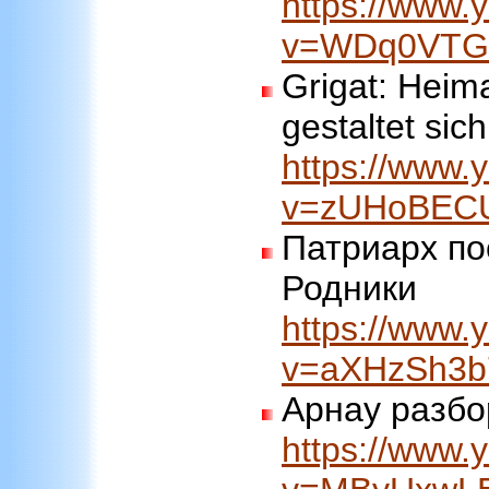
https://www.
v=WDq0VTG
Grigat: Heim
gestaltet sic
https://www.
v=zUHoBEC
Патриарх по
Родники
https://www.
v=aXHzSh3
Арнау разбо
https://www.