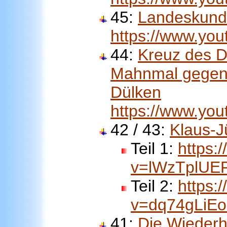
45:
Landeskundl
https://www.y
44:
Kreuz des D
Mahnmal gegen 
Dülken
https://www.yo
42 / 43:
Klaus-J
Teil 1:
https:
v=lWzTplUE
Teil 2:
https:
v=dq74gLiEo
41:
Die Wiederh