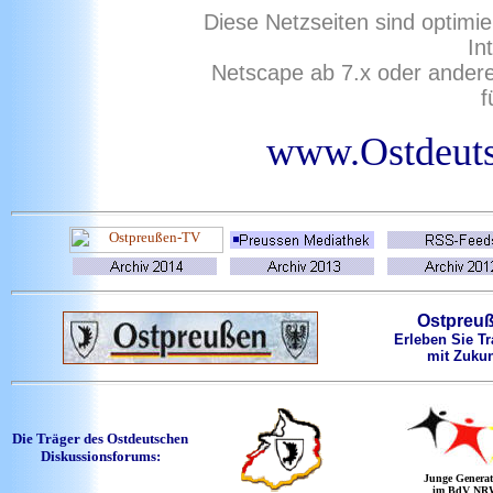
Diese Netzseiten sind optimie
In
Netscape ab 7.x oder ander
f
www.Ostdeuts
Ostpreu
Erleben Sie Tr
mit Zukun
Die Träger des Ostdeutschen
Diskussionsforums:
Junge Generat
im BdV NR