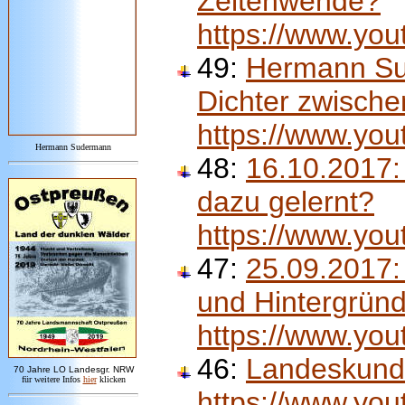
Zeitenwende?
https://www.yo
49:
Hermann Sud
Dichter zwische
https://www.y
Hermann Sudermann
48:
16.10.2017:
dazu gelernt?
https://www.yo
47:
25.09.2017
und Hintergrün
https://www.yo
46:
Landeskund
7
0 Jahre LO
Landesgr
.
NRW
für weitere Infos
hie
r
klicken
https://www.yo