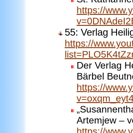
https://www.
v=0DNAdeI
55: Verlag Heil
https://www.you
list=PLO5K4t
Der Verlag He
Bärbel Beutn
https://www.
v=oxqm_ey
„Susannentha
Artemjew – vo
https://www