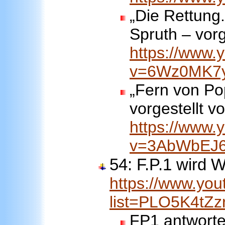
„Die Rettung
Spruth – vorg
https://www.
v=6Wz0MK7
„Fern von Po
vorgestellt v
https://www.
v=3AbWbEJ6
54: F.P.1 wird Wi
https://www.you
list=PLO5K4tZ
FP1 antworte