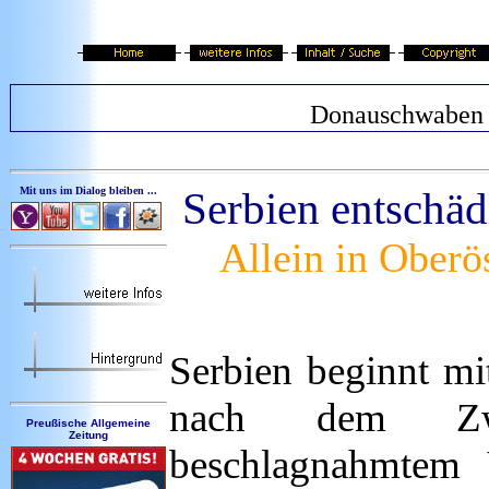
Donauschwaben
Mit uns im Dialog bleiben ...
Serbien entschä
Allein in Oberö
Serbien beginnt m
nach dem Zwe
Preußische Allgemeine
Zeitung
beschlagnahmtem 