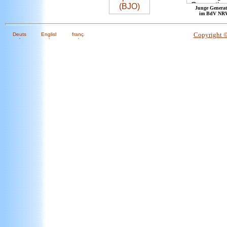
Junge Generat
im BdV NR
Copyright 