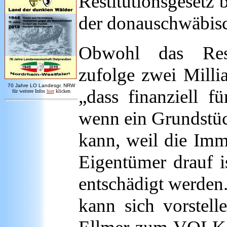
Restitutionsgesetz
der donauschwäbis
Obwohl das Rest
zufolge zwei Millia
7
0 Jahre LO
Landesgr
.
NRW
„dass finanziell f
für weitere Infos
hie
r
klicken
wenn ein Grundstü
kann, weil die Immo
Eigentümer drauf i
entschädigt werden.
kann sich vorstell