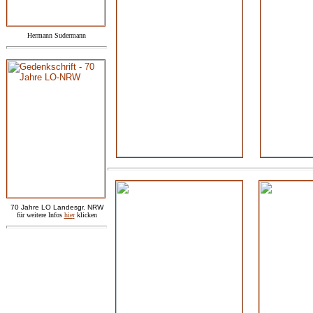
Hermann Sudermann
7
0 Jahre LO
Landesgr
.
NRW
für weitere Infos
hie
r
klicken