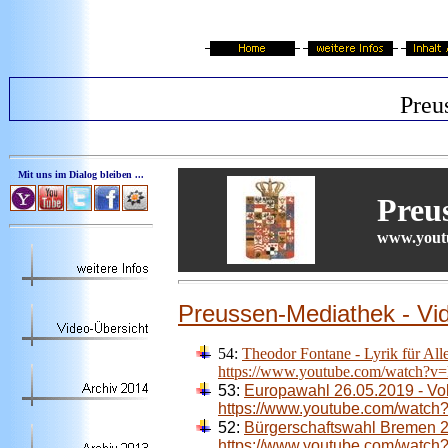
Preu
Mit uns im Dialog bleiben ...
Preu
www.youtu
Preussen-Mediathek - Vi
54:
Theodor Fontane - Lyrik für All
https://www.youtube.com/watch
53:
Europawahl 26.05.2019 - Vol
https://www.youtube.com/watc
52:
Bürgerschaftswahl Bremen 2
https://www.youtube.com/watc