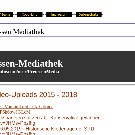
ssen Mediathek
ssen-Mediathek
be.com/user/PreussenMedia
deo-Uploads 2015 - 2018
e - Von und mit Lutz Görner
?v=P6k6owJGLcM
ksparteien stürzen ab - Konservative gewinnen
h?v=JHMsvPbzfhg
6.05.2019 - Historische Niederlage der SPD
h?v=JHMsvPbzfhg