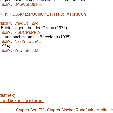
/watch?v=3AbWbEJ610s
ist?list=PLO5K4tZzrQCln8I4EsYHeOcIIXT0ksO8h
/watch?v=vhl-gOcH294
 - Briefe fliegen über den Ozean (1935)
/watch?v=ki6UCPbPFfA
- ... und nachmittags in Barcelona (1935)
/watch?v=NkzZmiwchAc
(1934)
/watch?v=ZeUrfu8qt1M
iathek)
chen Diskussionsforum
Ostpreußen-TV
-
Ostpreußischer Rundfunk - Mediath