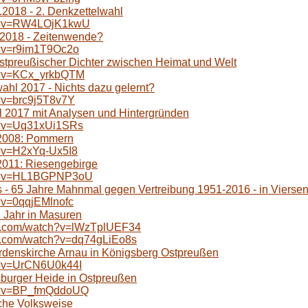
2018 - 2. Denkzettelwahl
ch?v=RW4LOjK1kwU
.2018 - Zeitenwende?
h?v=r9im1T9Oc2o
tpreußischer Dichter zwischen Heimat und Welt
h?v=KCx_yrkbQTM
hl 2017 - Nichts dazu gelernt?
?v=brc9j5T8v7Y
 2017 mit Analysen und Hintergründen
h?v=Uq31xUi1SRs
 2008: Pommern
h?v=H2xYq-Ux5I8
2011: Riesengebirge
ch?v=HL1BGPNP3oU
 - 65 Jahre Mahnmal gegen Vertreibung 1951-2016 - in Vierse
?v=0qqjEMlnofc
n Jahr in Masuren
be.com/watch?v=lWzTplUEF34
e.com/watch?v=dq74gLiEo8s
Ordenskirche Arnau in Königsberg Ostpreußen
h?v=UrCN6U0k44I
sburger Heide in Ostpreußen
ch?v=BP_fmQddoUQ
sche Volksweise