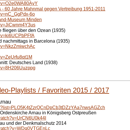
ch?v=O2e0WA80AyY
 - 60 Jahre Mahnmal gegen Vertreibung 1951-2011
h?v=nC_GgPdx-6o
amland-Museum Minden
h?v=JiCwnm4Y3us
efe fliegen über den Ozean (1935)
h?v=ki6UCPbPFfA
 und nachmittags in Barcelona (1935)
h?v=NkzZmiwchAc
?v=ZeUrfu8qt1M
hnitt: Deutsches Land (1938)
h?v=8H206Uuzppg
o-Playlists / Favoriten 2015 / 2017
Arnau
ylist?list=PLO5K4tZzrQCnDpCb3tDZzYAa7nwsAGZch
 Ordenskirche Arnau in Königsberg Ostpreußen
/watch?v=UrCN6U0k44I
rnau und der Denkmalschutz 2014
m/watch?v=WDq0VTGEnLc