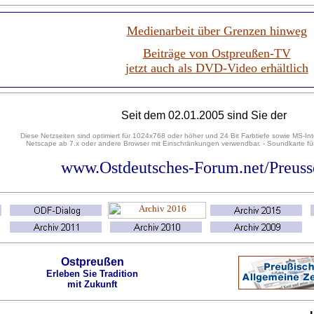
Medienarbeit über Grenzen hinweg
Beiträge von Ostpreußen-TV
jetzt auch als DVD-Video erhältlich
Seit
dem 02.01.2005 sind Sie der
Diese Netzseiten sind optimiert für 1024x768 oder höher und 24 Bit Farbtiefe sowie MS-Int
Netscape ab 7.x oder andere Browser mit Einschränkungen verwendbar. - Soundkarte für
www.Ostdeutsches-Forum.net/Preus
Ostpreußen
Erleben Sie Tradition
mit Zukunft