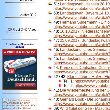
51:
Landtagswahl Hessen 28.10.
https://www.youtube.com/wat
50:
Landtagswahl Bayern 14.10
https://www.youtube.com/watc
49:
Hermann Sudermann - Ein os
https://www.youtube.com/watc
48:
16.10.2017: Niedersachsenwa
https://www.youtube.com/watch
47:
25.09.2017:
Bundestagswahl
Preußische Allgemeine
https://www.youtube.com/watc
Zeitung
46:
Landeskundliches Seminar
https://www.youtube.com/watc
45:
Landeskundliches Seminar 
https://www.youtube.com/wat
44:
Kreuz des Deutschen Ostens
https://www.youtube.com/watch
42 / 43:
Klaus-Jürgen Hofer - Ei
Teil 1:
https://www.youtu
Teil 2:
https://www.youtub
41:
Die Wiederherstellung der 
https://www.youtube.com/watc
40:
Gerhard Bosk - Die Johanni
https://www.youtube.com/wat
39:
Wild flutet der See - Masuri