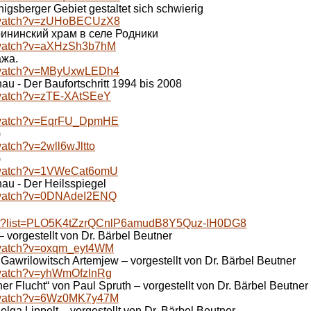
nigsberger Gebiet gestaltet sich schwierig
m/watch?v=zUHoBECUzX8
ининский храм в селе Родники
m/watch?v=aXHzSh3b7hM
ажа.
m/watch?v=MByUxwLEDh4
nau - Der Baufortschritt 1994 bis 2008
/watch?v=zTE-XAtSEeY
m/watch?v=EqrFU_DpmHE
)
watch?v=2wll6wJltto
)
m/watch?v=1VWeCat6omU
nau - Der Heilsspiegel
m/watch?v=0DNAdeI2ENQ
list?list=PLO5K4tZzrQCnlP6amudB8Y5Quz-IH0DG8
 vorgestellt von Dr. Bärbel Beutner
/watch?v=oxqm_eyt4WM
Gawrilowitsch Artemjew – vorgestellt von Dr. Bärbel Beutner
/watch?v=yhWmOfzlnRg
er Flucht“ von Paul Spruth – vorgestellt von Dr. Bärbel Beutner
m/watch?v=6Wz0MK7y47M
lga Lippelt – vorgestellt von Dr. Bärbel Beutner