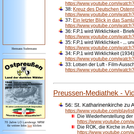
https://www.youtube.com/wat
38:
Kreuz des Deutschen Ostens
https://www.youtube.com/watc
37:
Ein letzter Blick in das S
https://www.youtube.com/watc
36:
F.P.1 wird Wirklichkeit - Bri
https://www.youtube.com/watc
35:
F.P.1 wird Wirklichkeit - ...
https://www.youtube.com/watc
Hermann Sudermann
34:
F.P.1 wird Wirklichkeit (1934)
https://www.youtube.com/watch
33:
Lotsen der Luft - Film-Aussc
https://www.youtube.com/watc
Preussen-Mediathek - Vide
56: St. Katharinenkirche zu 
https://www.youtube.com/pla
Die Wiederherstellung der
https://www.youtube.com
7
0 Jahre LO
Landesgr
.
NRW
für weitere Infos
hie
r
klicken
Die ROK, die Kirche in A
https://www.youtube.co