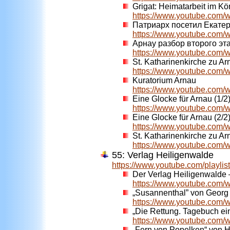
Grigat: Heimatarbeit im Kö
https://www.youtube.co
Патриарх посетил Екатер
https://www.youtube.co
Арнау разбор второго эт
https://www.youtube.co
St. Katharinenkirche zu Ar
https://www.youtube.com
Kuratorium Arnau
https://www.youtube.co
Eine Glocke für Arnau (1/2
https://www.youtube.com/
Eine Glocke für Arnau (2/2
https://www.youtube.co
St. Katharinenkirche zu Ar
https://www.youtube.co
55: Verlag Heiligenwalde
https://www.youtube.com/play
Der Verlag Heiligenwalde –
https://www.youtube.com
„Susannenthal” von Georg 
https://www.youtube.com
„Die Rettung. Tagebuch ein
https://www.youtube.co
„Fern von Popelken“ von He