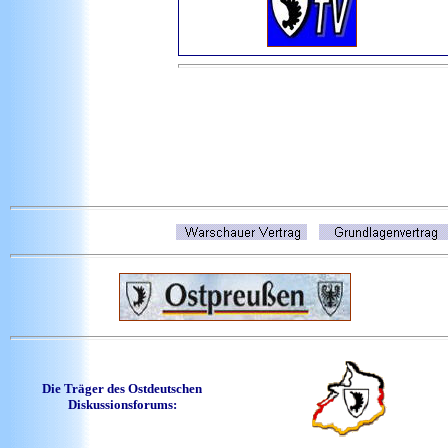
Die Träger des Ostdeutschen
Diskussionsforums: