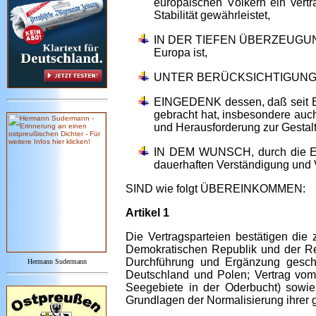
europäischen Völkern ein vert
Stabilität gewährleistet,
IN DER TIEFEN ÜBERZEUGUNG, da
Europa ist,
UNTER BERÜCKSICHTIGUNG des a
EINGEDENK dessen, daß seit End
gebracht hat, insbesondere auch
und Herausforderung zur Gestalt
IN DEM WUNSCH, durch die Entw
dauerhaften Verständigung und 
SIND wie folgt ÜBEREINKOMMEN:
Artikel 1
Die Vertragsparteien bestätigen di
Demokratischen Republik und der Re
Durchführung und Ergänzung gesch
Hermann Sudermann
Deutschland und Polen; Vertrag vom
Seegebiete in der Oderbucht) sowi
Grundlagen der Normalisierung ihrer