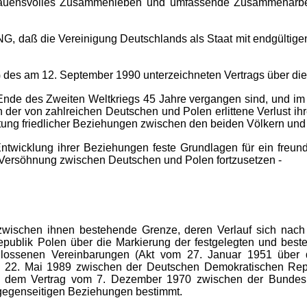
rauensvolles Zusammenleben und umfassende Zusammenarbeit
ß die Vereinigung Deutschlands als Staat mit endgültigen 
m 12. September 1990 unterzeichneten Vertrags über die a
e des Zweiten Weltkriegs 45 Jahre vergangen sind, und im B
 der von zahlreichen Deutschen und Polen erlittene Verlust i
ung friedlicher Beziehungen zwischen den beiden Völkern und S
icklung ihrer Beziehungen feste Grundlagen für ein freunds
Versöhnung zwischen Deutschen und Polen fortzusetzen -
e zwischen ihnen bestehende Grenze, deren Verlauf sich n
publik Polen über die Markierung der festgelegten und best
lossenen Vereinbarungen (Akt vom 27. Januar 1951 über d
 22. Mai 1989 zwischen der Deutschen Demokratischen Repu
e dem Vertrag vom 7. Dezember 1970 zwischen der Bundesre
 gegenseitigen Beziehungen bestimmt.