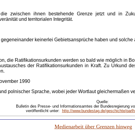
 die zwischen ihnen bestehende Grenze jetzt und in Zukunf
nität und territorialen Integrität.
ie gegeneinander keinerlei Gebietsansprüche haben und solche 
tion, die Ratifikationsurkunden werden so bald wie möglich in B
 Austausches der Ratifikationsurkunden in Kraft. Zu Urkund de
en.
ovember 1990
 und polnischer Sprache, wobei jeder Wortlaut gleichermaßen ver
Quelle:
Bulletin des Presse- und Informationsamtes der Bundesregierung vo
veröffentlicht unter:
http://www.bundestag.de/geschichte/parl
Medienarbeit über Grenzen hinweg