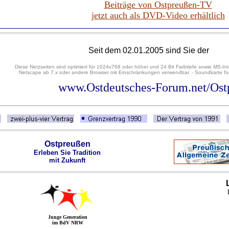
Beiträge von Ostpreußen-TV
jetzt auch als DVD-Video erhältlich
Seit dem 02.01.2005 sind Sie der
Diese Netzseiten sind optimiert für 1024x768 oder höher und 24 Bit Farbtiefe sowie MS-Int
Netscape ab 7.x oder andere Browser mit Einschränkungen verwendbar. - Soundkarte für
www.Ostdeutsches-Forum.net/Ostp
Ostpreußen
Erleben Sie Tradition
mit Zukunft
Junge Generation
im BdV NRW