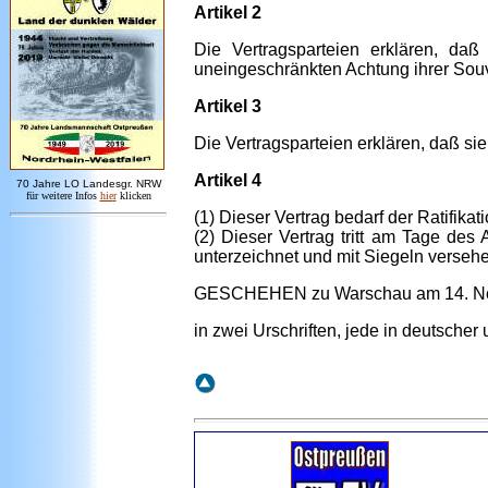
Artikel 2
Die Vertragsparteien erklären, daß
uneingeschränkten Achtung ihrer Souverä
Artikel 3
Die Vertragsparteien erklären, daß s
Artikel 4
7
0 Jahre LO
Landesgr
.
NRW
für weitere Infos
hie
r
klicken
(1) Dieser Vertrag bedarf der Ratifika
(2) Dieser Vertrag tritt am Tage des
unterzeichnet und mit Siegeln verseh
GESCHEHEN zu Warschau am 14. N
in zwei Urschriften, jede in deutscher