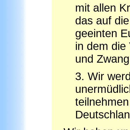
mit allen K
das auf di
geeinten Eu
in dem die
und Zwang
3. Wir wer
unermüdlic
teilnehme
Deutschlan