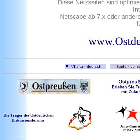
Diese Netzseiten sind optimie
In
Netscape ab 7.x oder ander
f
www.Ostdeu
Ostpreu
Erleben Sie Tr
mit Zukun
Die Träger des Ostdeutschen
Diskussionsforums:
Junge Generat
im BdV NR