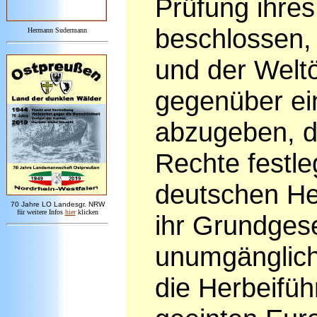
Prüfung ihre
beschlossen,
Hermann Sudermann
und der Weltöf
gegenüber ein
abzugeben, di
Rechte festle
deutschen He
7
0 Jahre LO
Landesgr
.
NRW
für weitere Infos
hie
r
klicken
ihr Grundgese
unumgänglich
die Herbeifüh