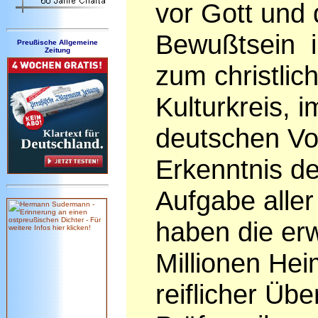
vor Gott und
Bewußtsein i
Preußische Allgemeine
Zeitung
zum christlic
Kulturkreis, 
deutschen Vo
Erkenntnis d
Aufgabe aller
haben die erw
Millionen He
reiflicher Üb