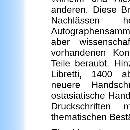
anderen. Diese B
Nachlässen 
Autographensammlu
aber wissenscha
vorhandenen Kont
Teile beraubt. H
Libretti, 1400 ab
neuere Handschr
ostasiatische Han
Druckschriften 
thematischen Best