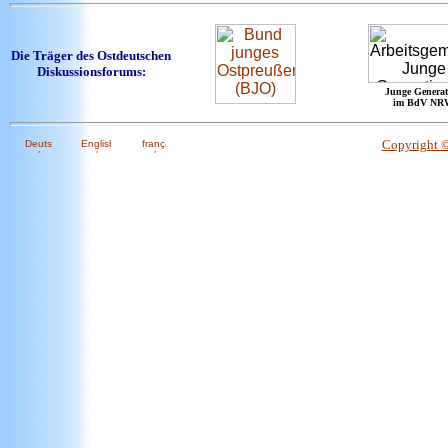
Die Träger des Ostdeutschen
Diskussionsforums:
Junge Generat
im BdV NR
Copyright 