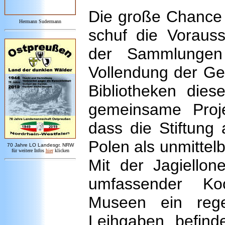
Die große Chance 
Hermann Sudermann
schuf die Voraus
der Sammlungen 
Vollendung der G
Bibliotheken dies
gemeinsame Projek
dass die Stiftung
Polen als unmitte
7
0 Jahre LO
Landesgr
.
NRW
für weitere Infos
hie
r
klicken
Mit der Jagiellon
umfassender Koo
Museen ein rege
Leihgaben befind