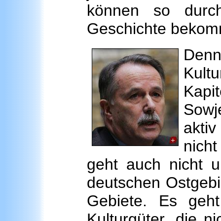
können so durc
Geschichte bekom
De
Kult
Kapi
Sowj
akti
nich
geht auch nicht 
deutschen Ostgebie
Gebiete. Es geh
Kulturgüter, die 