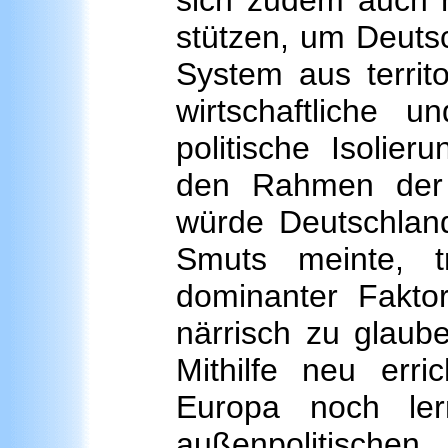
sich zudem auch no
stützen, um Deutsc
System aus territ
wirtschaftliche 
politische Isolie
den Rahmen der F
würde Deutschland
Smuts meinte, t
dominanter Fakto
närrisch zu glaub
Mithilfe neu err
Europa noch ler
außenpolitisch