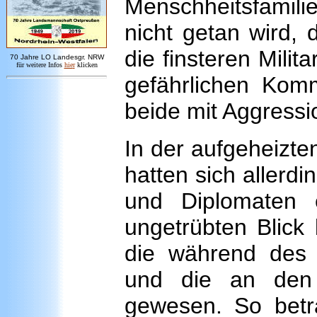
Menschheitsfamili
nicht getan wird,
die finsteren Mili
7
0 Jahre LO
Landesgr
.
NRW
für weitere Infos
hie
r
klicken
gefährlichen Kom
beide mit Aggressi
In der aufgeheizt
hatten sich allerdi
und Diplomaten 
ungetrübten Blic
die während des 
und die an den 
gewesen. So betra