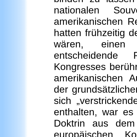
nationalen Sou
amerikanischen R
hatten frühzeitig d
wären, einen 
entscheidende 
Kongresses berühr
amerikanischen A
der grundsätzlich
sich „verstricken
enthalten, war es
Doktrin aus dem
europäischen Ko