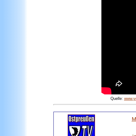
Quelle:
www.y
M