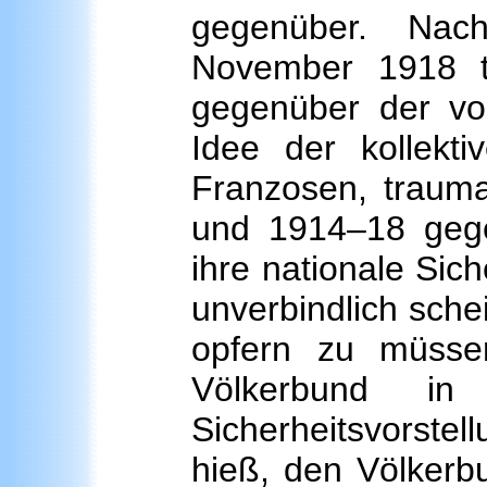
gegenüber. Nac
November 1918 tr
gegenüber der vo
Idee der kollekti
Franzosen, trauma
und 1914–18 gege
ihre nationale Sic
unverbindlich sche
opfern zu müsse
Völkerbund i
Sicherheitsvorst
hieß, den Völkerb