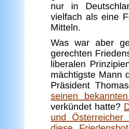
nur in Deutschla
vielfach als eine 
Mitteln.
Was war aber geb
gerechten Frieden
liberalen Prinzipi
mächtigste Mann d
Präsident Thom
seinen bekannte
verkündet hatte?
D
und Österreicher 
diese Friedensbo