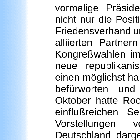
vormalige Präsid
nicht nur die Posi
Friedensverhandl
alliierten Partne
Kongreßwahlen i
neue republikani
einen möglichst ha
befürworten und
Oktober hatte Ro
einflußreichen 
Vorstellungen 
Deutschland darge