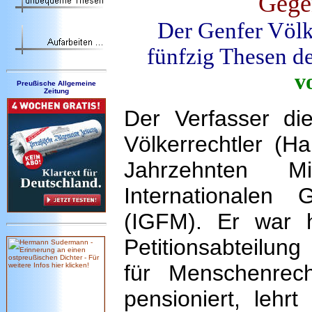
Gegen
Der Genfer Völke
fünfzig Thesen d
v
Preußische Allgemeine
Zeitung
Der Verfasser di
Völkerrechtler (Ha
Jahrzehnten M
Internationalen 
(IGFM). Er war 
Petitionsabteilu
für Menschenre
pensioniert, lehrt