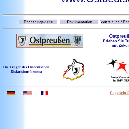
Ostpreu
Erleben Sie Tr
mit Zukun
Die Träger des Ostdeutschen
Diskussionsforums:
Junge Generat
im BdV NR
Copyright 