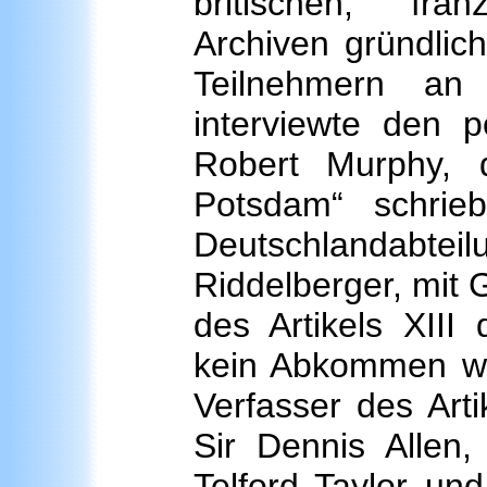
britischen, fra
Archiven gründlic
Teilnehmern an
interviewte den p
Robert Murphy, 
Potsdam“ schri
Deutschlandabteil
Riddelberger, mit 
des Artikels XII
kein Abkommen war
Verfasser des Arti
Sir Dennis Allen
Telford Taylor un