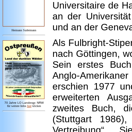
Universitaire de H
an der Universitä
und an der Geneva
Hermann Sudermann
Als Fulbright-Stip
nach Göttingen, wo
Sein erstes Buc
Anglo-Amerikaner 
erschien 1977 und
erweiterten Aus
7
0 Jahre LO
Landesgr
.
NRW
zweites Buch, d
für weitere Infos
hie
r
klicken
(Stuttgart 1986)
Vertreibung“. 