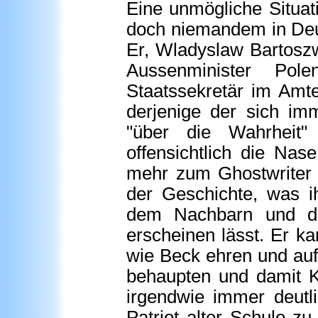
Eine unmögliche Situat
doch niemandem in Deut
Er, Wladyslaw Bartoszw
Aussenminister Pol
Staatssekretär im Amt
derjenige der sich im
"über die Wahrheit"
offensichtlich die Na
mehr zum Ghostwriter u
der Geschichte, was i
dem Nachbarn und de
erscheinen lässt. Er k
wie Beck ehren und auf
behaupten und damit Ka
irgendwie immer deutli
Patriot alter Schule zu