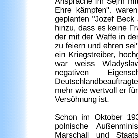
Ansprache im Sejm mi
Ehre kämpfen", waren 
geplanten "Jozef Beck 
hinzu, dass es keine Fr
der mit der Waffe in de
zu feiern und ehren se
ein Kriegstreiber, hoc
war weiss Wladysla
negativen Eigens
Deutschlandbeauftragt
mehr wie wertvoll er fü
Versöhnung ist.
Schon im Oktober 1932
polnische Außenmini
Marschall und Staat