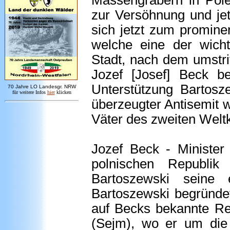
Massengräbern in Pole
zur Versöhnung und jet
sich jetzt zum prominen
welche eine der wich
Stadt, nach dem umstri
Jozef [Josef] Beck be
Unterstützung Bartosz
7
0 Jahre LO
Landesgr
.
NRW
für weitere Infos
hie
r
klicken
überzeugter Antisemit w
Väter des zweiten Weltk
Jozef Beck - Minister
polnischen Republi
Bartoszewski seine
Bartoszewski begründet
auf Becks bekannte Re
(Sejm), wo er um die