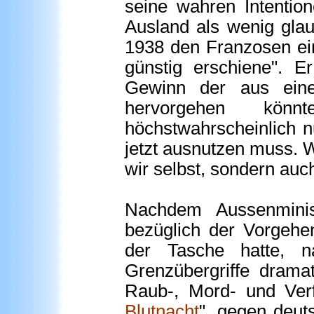
seine wahren Intentio
Ausland als wenig gla
1938 den Franzosen ein
günstig erschiene". 
Gewinn der aus eine
hervorgehen kön
höchstwahrscheinlich 
jetzt ausnutzen muss. W
wir selbst, sondern auc
Nachdem Aussenminis
bezüglich der Vorgehe
der Tasche hatte, na
Grenzübergriffe drama
Raub-, Mord- und Verf
Blutnacht
", gegen deut