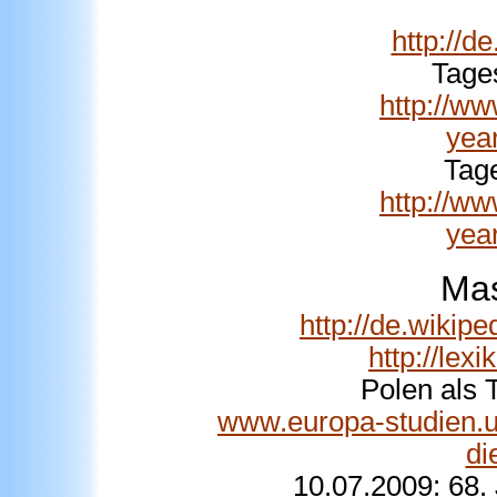
http://d
Tages
http://ww
yea
Tage
http://ww
yea
Mas
http://de.wiki
http://le
Polen als 
www.europa-studien.u
di
10.07.2009: 68