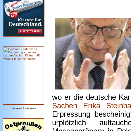
wo er die deutsche Kan
Sachen Erika Steinb
Hermann Sudermann
Erpressung bescheini
urplötzlich auftau