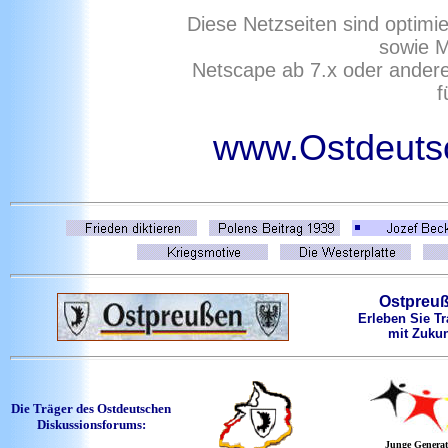
Diese Netzseiten sind optimi
sowie M
Netscape ab 7.x oder ander
f
www.Ostdeutsc
Ostpreu
Erleben Sie Tr
mit Zukun
Die Träger des Ostdeutschen
Diskussionsforums:
Junge Generat