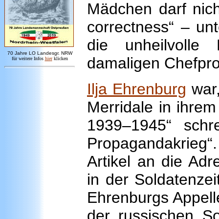
Mädchen darf nich
correctness“ – unt
die unheilvolle
7
0 Jahre LO
Landesgr
.
NRW
damaligen Chefpro
für weitere Infos
hie
r
klicken
Ilja Ehrenburg
war,
Merridale in ihre
1939–1945“ schre
Propagandakrieg“.
Artikel an die Adr
in der Soldatenzei
Ehrenburgs Appell
der russischen S