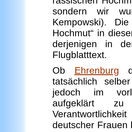
rassischen Hochmu
sondern wir wur
Kempowski). Die 
Hochmut“ in diese
derjenigen in d
Flugblatttext.
Ob
Ehrenburg
da
tatsächlich selbe
jedoch im vor
aufgeklärt z
Verantwortlichk
deutscher Frauen k