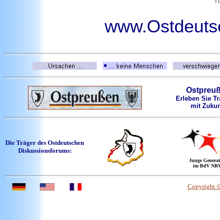
www.Ostdeutsc
Ostpreu
Erleben Sie Tr
mit Zukun
Die Träger des Ostdeutschen
Diskussionsforums:
Junge Generat
im BdV NR
Copyright 