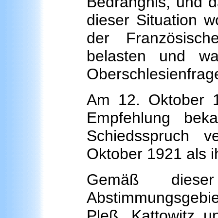
Bedrängnis, und da
dieser Situation w
der Französisc
belasten und wa
Oberschlesienfrag
Am 12. Oktober 1
Empfehlung beka
Schiedsspruch v
Oktober 1921 als i
Gemäß diese
Abstimmungsgebiet
Pleß, Kattowitz u