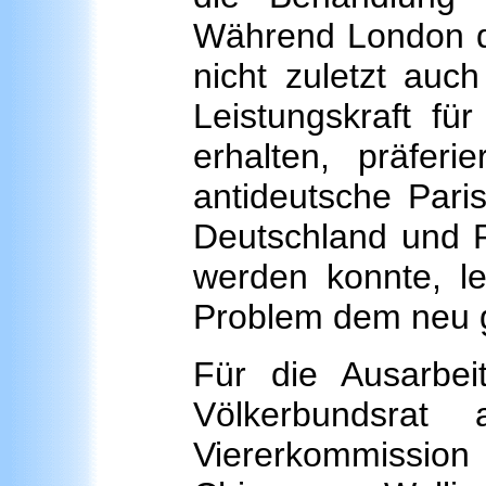
Während London d
nicht zuletzt auc
Leistungskraft fü
erhalten, präfer
antideutsche Pari
Deutschland und Po
werden konnte, l
Problem dem neu g
Für die Ausarbei
Völkerbundsra
Viererkommissio