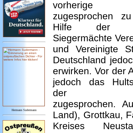
vorherige Vo
zugesprochen z
Hilfe der ang
Siegermächte Vere
und Vereinigte S
Deutschland jedoch
erwirken. Vor der
jedoch das Hult
der Tschec
zugesprochen. A
Hermann Sudermann
Land), Grottkau, F
Kreises Neus