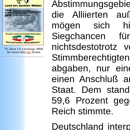
Abstimmungsgebiet
die Alliierten 
mögen sich hi
Siegchancen f
nichtsdestotrotz 
7
0 Jahre LO
Landesgr
.
NRW
für weitere Infos
hie
r
klicken
Stimmberechtigte
abgaben, nur ein
einen Anschluß a
Staat. Dem stand
59,6 Prozent geg
Reich stimmte.
Deutschland inter