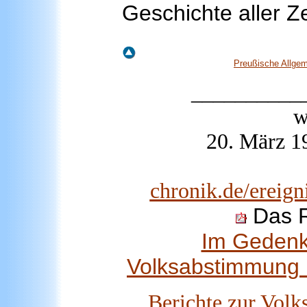
Geschichte aller Z
Preußische Allgem
__________
w
20. März 19
chronik.de/ereig
Das R
Im Gedenk
Volksabstimmung 
Berichte zur Vol