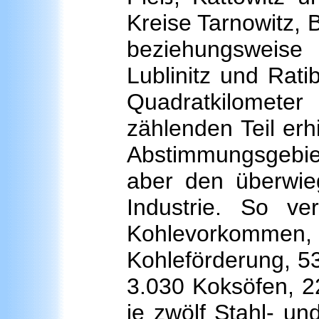
Kreise Tarnowitz,
beziehungsweise
Lublinitz und Rat
Quadratkilomet
zählenden Teil erh
Abstimmungsgebiet
aber den überwie
Industrie. So v
Kohlevorkomme
Kohleförderung, 53
3.030 Koksöfen, 2
je zwölf Stahl- u