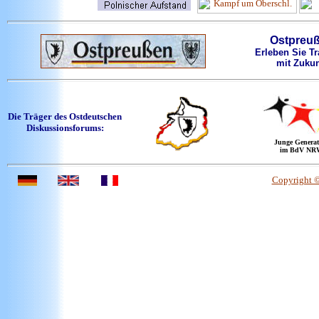
Ostpreu
Erleben Sie Tr
mit Zukun
Die Träger des Ostdeutschen
Diskussionsforums:
Junge Generat
im BdV NR
Copyright 