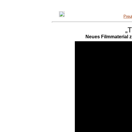
Preu
„
T
Neues Filmmaterial z