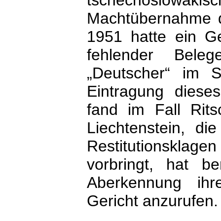
tschechoslowakis
Machtübernahme de
1951 hatte ein Ge
fehlender Beleg
„Deutscher“ im S
Eintragung dieses
fand im Fall Rits
Liechtenstein, di
Restitutionsklag
vorbringt, hat be
Aberkennung ihres
Gericht anzur