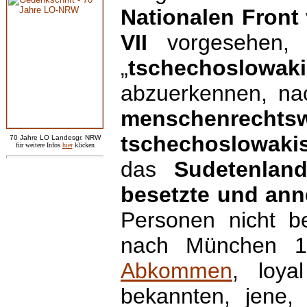
Nationalen Front
VII
vorgesehen, f
„
tschechoslow
abzuerkennen, n
menschenrechtsw
tschechoslowaki
7
0 Jahre LO
Landesgr
.
NRW
für weitere Infos
hie
r
klicken
das
Sudetenlan
besetzte und ann
Personen nicht be
nach München 1
Abkommen
, loya
bekannten, jene,