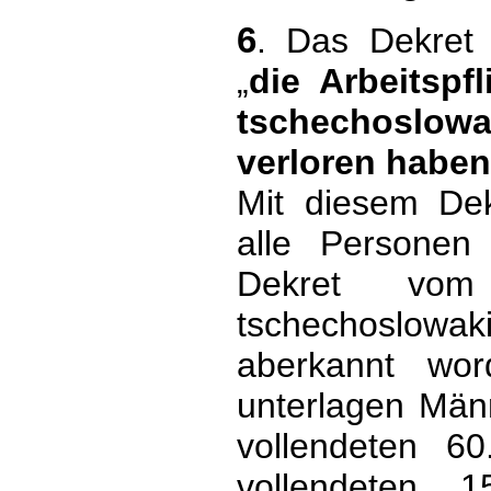
6
. Das Dekre
„
die Arbeitspf
tschechoslow
verloren haben
Mit diesem Dek
alle Persone
Dekret vom
tschechoslow
aberkannt wor
unterlagen Män
vollendeten 6
vollendeten 