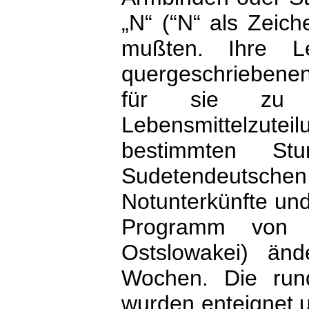
„N“ (“N“ als Zeic
mußten. Ihre Leb
quergeschriebenen
für sie zu e
Lebensmittelzutei
bestimmten St
Sudetendeutsche
Notunterkünfte und
Programm vo
Ostslowakei) änd
Wochen. Die rund
wurden enteignet u