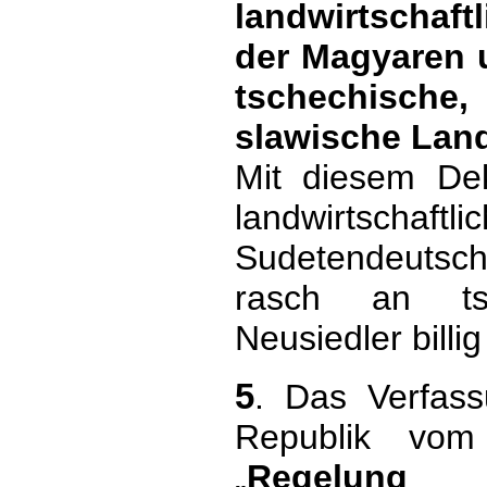
landwirtschaf
der Magyaren 
tschechisch
slawische Lan
Mit diesem Dek
landwirtsc
Sudetendeutsch
rasch an ts
Neusiedler billig
5
. Das Verfass
Republik vom
„
Regelung d