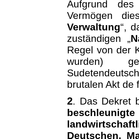
Aufgrund des
Vermögen die
Verwaltung
“, d
zuständigen „
N
Regel von der 
wurden) ges
Sudetendeutsch
brutalen Akt de 
2
. Das Dekret b
beschleun
landwirtsc
Deutschen, Ma