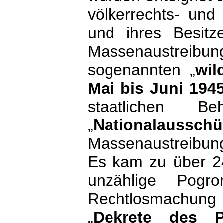
völkerrechts- und
und ihres Besitz
Massenaustreibung
sogenannten „
wil
Mai bis Juni 194
staatlichen B
„
Nationalaussch
Massenaustreibung
Es kam zu über 24
unzählige Pogro
Rechtlosmachung 
„
Dekrete des P