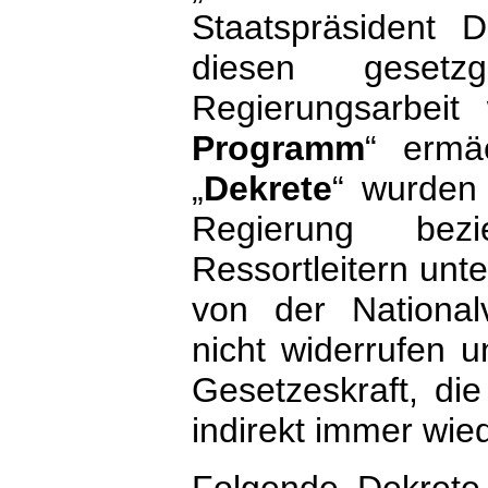
Staatspräsident 
diesen geset
Regierungsarbei
Programm
“ ermä
„
Dekrete
“ wurden 
Regierung bezi
Ressortleitern unt
von der National
nicht widerrufen 
Gesetzeskraft, die
indirekt immer wied