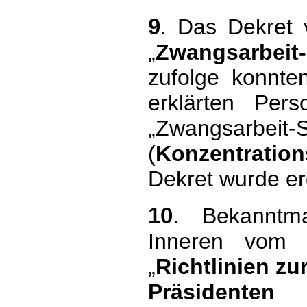
9
. Das Dekre
„
Zwangsarbeit
zufolge konnten
erklärten Per
„Zwangsarbeit-
(
Konzentration
Dekret wurde er
10
. Bekanntm
Inneren vo
„
Richtlinien z
Präsidente