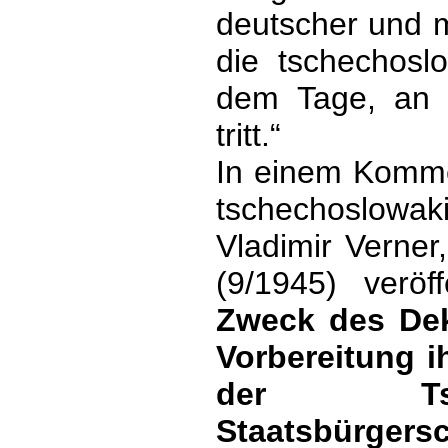
deutscher und m
die tschechosl
dem Tage, an 
tritt.“
In einem Kommen
tschechoslowa
Vladimir Verner,
(9/1945) veröf
Zweck des Dek
Vorbereitung 
der Tsch
Staatsbürgersc