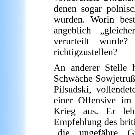
denen sogar polnisc
wurden. Worin best
angeblich „gleic
verurteilt wurde?
richtigzustellen?
An anderer Stelle h
Schwäche Sowjetrußl
Pilsudski, vollende
einer Offensive im
Krieg aus. Er leh
Empfehlung des brit
„die ungefähre Gr