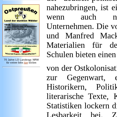
nahezubringen, ist ei
wenn auch nic
Unternehmen. Die v
und Manfred Mack 
Materialien für de
Schulen bieten einen 
7
0 Jahre LO
Landesgr
.
NRW
für weitere Infos
hie
r
klicken
von der Ostkolonisat
zur Gegenwart, 
Historikern, Poli
literarische Texte,
Statistiken lockern 
Lesbarkeit bei. Z