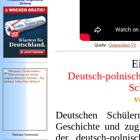
Zeitung
Quelle:
Ostpreußen-TV
-
E
Deutsch-polnisch
Sc
v
Deutschen Schüler
Geschichte und zug
der deutsch-polnis
Hermann Sudermann