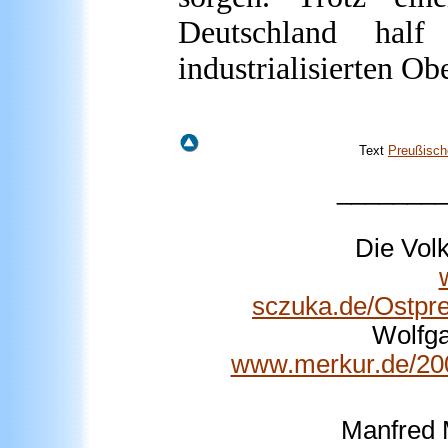
Deutschland hal
industrialisierten Ob
Text
Preußisch
_______
Die Vol
sczuka.de/Ostpr
Wolfga
www.merkur.de/20
Manfred M