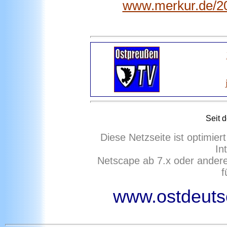
www.merkur.de/20
Seit 
Diese Netzseite ist optimie
In
Netscape ab 7.x oder ander
f
www.ostdeutsc