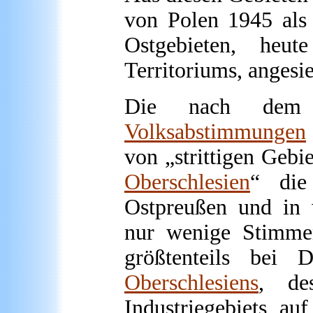
von Polen 1945 als 
Ostgebieten, heut
Territoriums, angesi
Die nach dem E
Volksabstimmungen
von „strittigen Gebi
Oberschlesien
“ die
Ostpreußen und in w
nur wenige Stimmen
größtenteils bei 
Oberschlesiens
, des
Industriegebiets, au