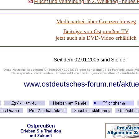
Flucht und Vertreibung im 2. Weltkrieg - neues 
Medienarbeit über Grenzen hinweg
Beiträge von Ostpreußen-TV
jetzt auch als DVD-Video erhältlich
Seit dem 02.01.2005 sind Sie der
Diese Netzseite ist optimiert für 800x600 / 1024x768 oder höher und 24 Bit Farbtiefe sowie MS
Netscape ab 7.x oder andere Browser mit Einschränkungen verwendbar. - Soundkarte für
www.ostdeutsches-forum.net/aktue
Ostpreußen
Erleben Sie Tradition
mit Zukunft