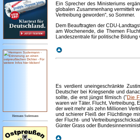
Ein Sprecher des Ministeriums ergän
globalen Zusammenhang vermittelt werd
Vertreibung geworden“, so Sommer.
Dem Beauftragten der CDU-Landtagsfra
am Wochenende, die Themen Flucht u
Landeszentrale für politische Bildung 
Es verdient uneingeschränkte Zusti
Deutscher bei Kriegsende und danach
sollte, die erst jüngst filmisch ("
Die F
waren wir Täter. Flucht, Vertreibung,
der weit mehr als zehn Millionen Vert
und schierer Fleiß der Flüchtlinge m
Hermann Sudermann
der Flucht- und Vertreibungsschicksal
Günter Grass oder Bundesinnenminister