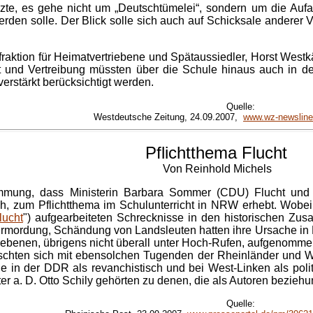
zte, es gehe nicht um „Deutschtümelei“, sondern um die Aufa
en solle. Der Blick solle sich auch auf Schicksale anderer Vö
ktion für Heimatvertriebene und Spätaussiedler, Horst Westkäm
nd Vertreibung müssten über die Schule hinaus auch in den
verstärkt berücksichtigt werden.
Quelle:
Westdeutsche Zeitung, 24.09.2007,
www.wz-newsline
Pflichtthema Flucht
Von Reinhold Michels
mmung, dass Ministerin Barbara Sommer (CDU) Flucht und V
, zum Pflichtthema im Schulunterricht in NRW erhebt. Wobei 
lucht
") aufgearbeiteten Schrecknisse in den historischen Z
 Ermordung, Schändung von Landsleuten hatten ihre Ursache in 
riebenen, übrigens nicht überall unter Hoch-Rufen, aufgenommen
ischten sich mit ebensolchen Tugenden der Rheinländer und We
e in der DDR als revanchistisch und bei West-Linken als politi
 a. D. Otto Schily gehörten zu denen, die als Autoren beziehu
Quelle: