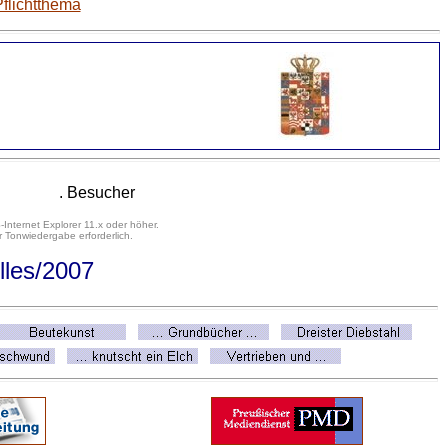
Pflichtthema
. Besucher
-Internet Explorer 11.x oder höher.
 Tonwiedergabe erforderlich.
lles/2007