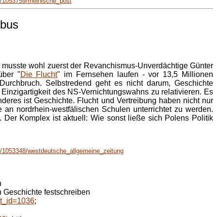
/1053759/rheinische_post
abus
 Es musste wohl zuerst der Revanchismus-Unverdächtige Günter
über "
Die Flucht
" im Fernsehen laufen - vor 13,5 Millionen
Durchbruch. Selbstredend geht es nicht darum, Geschichte
inzigartigkeit des NS-Vernichtungswahns zu relativieren. Es
eres ist Geschichte. Flucht und Vertreibung haben nicht nur
 an nordrhein-westfälischen Schulen unterrichtet zu werden.
Der Komplex ist aktuell: Wie sonst ließe sich Polens Politik
/1053348/westdeutsche_allgemeine_zeitung
n
 Geschichte festschreiben
t_id=1036
;