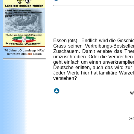
Essen (ots) - Endlich wird die Gesch
Grass seinen Vertreibungs-Bestsell
7
0 Jahre LO
Landesgr
.
NRW
Zuschauern. Damit erlebte das Them
für weitere Infos
hie
r
klicken
umzuschreiben. Oder die Verbrechen 
geht einfach um einen unverkrampften
Deutsche erlitten, auch das wird zu
Jeder Vierte hier hat familiäre Wurz
verstehen?
We
Sc