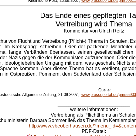
Rheinische Post, 23.09.2007,
www.presseportal.de/pm/30621
Das Ende eines gepflegten T
Vertreibung wird Thema
Kommentar von Ulrich Reitz
ichte von Flucht und Vertreibung (Pflicht-) Thema in Schulen.
er "Im Krebsgang" schreiben. Oder der packende Mehrteiler 
a, lange Verbänden überlassen, seinen gesellschaftlichen 
der Nazis gegen die der Kommunisten aufzurechnen. Oder die E
, ideologiebefreiten Umgang mit dem, was geschah. Nichts and
r Sprache kommen. Aber dieses Thema hat es verdient, gerade
eln in Ostpreußen, Pommern, dem Sudetenland oder Schlesien. 
Quelle:
stdeutsche Allgemeine Zeitung, 21.09.2007,
www.presseportal.de/pm/55903
__________________________________
weitere Informationen:
Vertreibung als Pflichtthema an Schule
hulministerin Barbara Sommer ließ das Thema im Kernlernplan
http://www.vbeoberhausen.de/?menu_id=&conten
PDF-Datei: