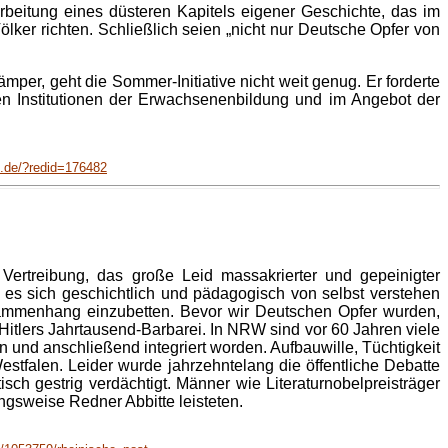
rbeitung eines düsteren Kapitels eigener Geschichte, das im
lker richten. Schließlich seien „nicht nur Deutsche Opfer von
per, geht die Sommer-Initiative nicht weit genug. Er forderte
 Institutionen der Erwachsenenbildung und im Angebot der
.de/?redid=176482
ertreibung, das große Leid massakrierter und gepeinigter
es sich geschichtlich und pädagogisch von selbst verstehen
usammenhang einzubetten. Bevor wir Deutschen Opfer wurden,
Hitlers Jahrtausend-Barbarei. In NRW sind vor 60 Jahren viele
 und anschließend integriert worden. Aufbauwille, Tüchtigkeit
stfalen. Leider wurde jahrzehntelang die öffentliche Debatte
sch gestrig verdächtigt. Männer wie Literaturnobelpreisträger
ngsweise Redner Abbitte leisteten.