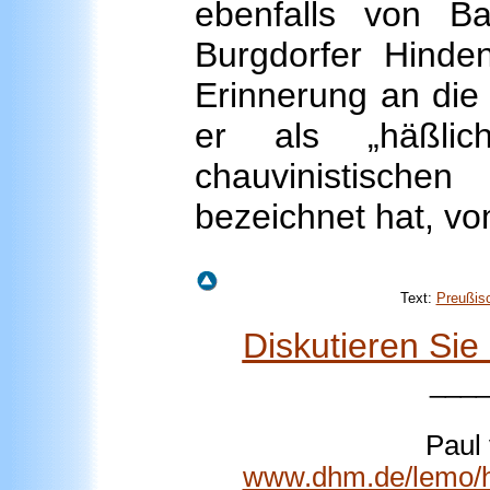
ebenfalls von B
Burgdorfer Hinde
Erinnerung an die 
er als „häßlic
chauvinistisch
bezeichnet hat, vom
Text:
Preußis
Diskutieren Si
___
Paul
www.dhm.de/lemo/ht