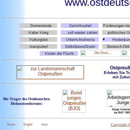
www.ostdeutsc
Ostpreu
Erleben Sie Tr
mit Zukun
Die Träger des Ostdeutschen
Diskussionsforums:
Junge Generat
im BdV NR
Copyright 