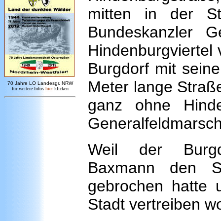
mitten in der S
Bundeskanzler G
Hindenburgviertel
Burgdorf mit sein
Meter lange Straße
7
0 Jahre LO
Landesgr
.
NRW
für weitere Infos
hie
r
klicken
ganz ohne Hind
Generalfeldmarsch
Weil der Burgd
Baxmann den S
gebrochen hatte 
Stadt vertreiben wo