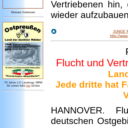
Vertriebenen hin,
wieder aufzubauen
Hermann Sudermann
JUNGE F
http://www
Flucht und Vert
Land
Jede dritte hat 
7
0 Jahre LO
Landesgr
.
NRW
für weitere Infos
hie
r
klicken
V
HANNOVER. Flu
deutschen Ostgeb