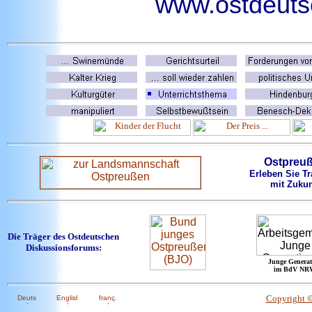
www.ostdeutsc
Ostpreu
Erleben Sie Tr
mit Zukun
Die Träger des Ostdeutschen
Diskussionsforums:
Junge Generat
im BdV NR
Copyright 