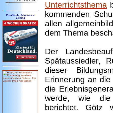
Unterrichtsthema
b
kommenden Schulj
Preußische Allgemeine
Zeitung
allen allgemeinbi
dem Thema beschä
Der Landesbeauf
Spätaussiedler, 
dieser Bildung
Erinnerung an die
die Erlebnisgenera
werde, wie d
berichtet. Götz