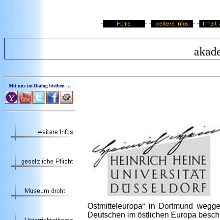
akad
Mit uns im Dialog bleiben ...
Ostmitteleuropa“ in Dortmund weggef
Deutschen im östlichen Europa beschä