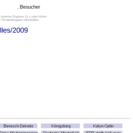
. Besucher
-Internet Explorer 11.x oder höher.
 Tonwiedergabe erforderlich.
lles
/2009