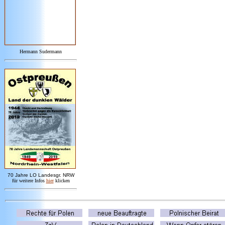
Hermann Sudermann
7
0 Jahre LO
Landesgr
.
NRW
für weitere Infos
hie
r
klicken