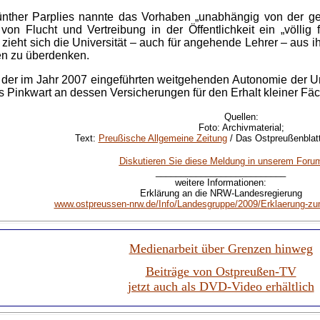
ther Parplies nannte das Vorhaben „unabhängig von der gese
n Flucht und Vertreibung in der Öffentlichkeit ein „völlig
 zieht sich die Universität – auch für angehende Lehrer – aus 
en zu überdenken.
der im Jahr 2007 eingeführten weitgehenden Autonomie der Univ
s Pinkwart an dessen Versicherungen für den Erhalt kleiner 
Quellen:
Foto: Archivmaterial;
Text:
Preußische Allgemeine Zeitung
/ Das Ostpreußenblatt
Diskutieren Sie diese Meldung in unserem Foru
__________________________
weitere Informationen:
Erklärung an die NRW-Landesregierung
www.ostpreussen-nrw.de/Info/Landesgruppe/2009/Erklaerung-zu
Medienarbeit über Grenzen hinweg
Beiträge von Ostpreußen-TV
jetzt auch als DVD-Video erhältlich