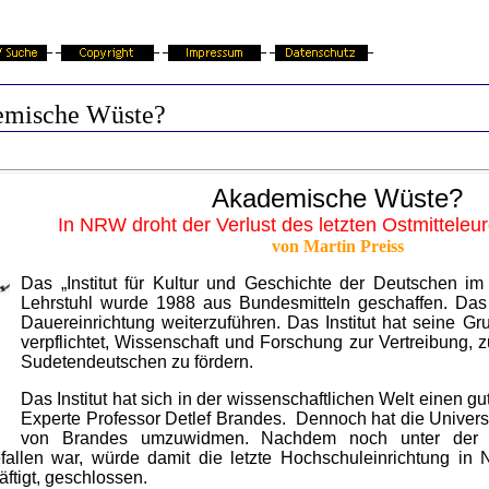
emische Wüste?
Akademische Wüste?
In NRW droht der Verlust des letzten Ostmitteleu
von Martin Preiss
Das „Institut für Kultur und Geschichte der Deutschen im
Lehrstuhl wurde 1988 aus Bundesmitteln geschaffen. Das L
Dauereinrichtung weiterzuführen. Das Institut hat seine G
verpflichtet, Wissenschaft und Forschung zur Vertreibung, 
Sudetendeutschen zu fördern.
Das Institut hat sich in der wissenschaftlichen Welt einen 
Experte Professor Detlef Brandes. Dennoch hat die Universi
von Brandes umzuwidmen. Nachdem noch unter der rot
allen war, würde damit die letzte Hochschuleinrichtung in N
ftigt, geschlossen.