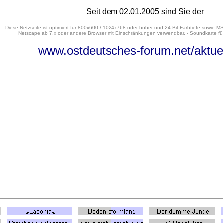
Seit dem 02.01.2005 sind Sie der
Diese Netzseite ist optimiert für 800x600 / 1024x768 oder höher und 24 Bit Farbtiefe sowie MS
Netscape ab 7.x oder andere Browser mit Einschränkungen verwendbar. - Soundkarte für
www.ostdeutsches-forum.net/aktue