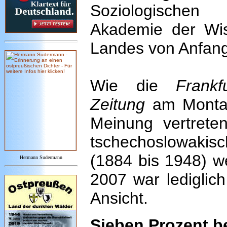
Soziologischen
Akademie der Wis
Landes von Anfan
Wie die
Frankf
Zeitung
am Montag
Meinung vertrete
tschechoslowaki
(1884 bis 1948) we
Hermann Sudermann
2007 war lediglich
Ansicht.
Sieben Prozent b