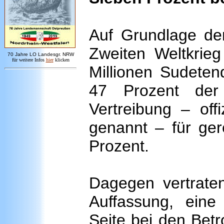
Auf Grundlage d
Zweiten Weltkrie
7
0 Jahre LO
Landesgr
.
NRW
für weitere Infos
hie
r
klicken
Millionen Sudeten
47 Prozent der 
Vertreibung – off
genannt – für ger
Prozent.
Dagegen vertrate
Auffassung, eine
Seite bei den Betr