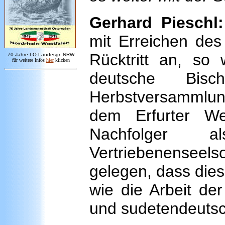
Gerhard Pieschl:
mit Erreichen des
Rücktritt an, so
7
0 Jahre LO
Landesgr
.
NRW
für weitere Infos
hie
r
klicken
deutsche Bisc
Herbstversammlu
dem Erfurter We
Nachfolger 
Vertriebenenseels
gelegen, dass dies
wie die Arbeit der
und sudetendeuts