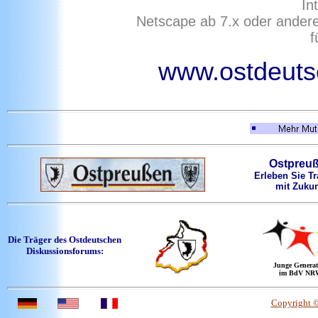
In
Netscape ab 7.x oder ander
f
www.ostdeutsc
Ostpreu
Erleben Sie Tr
mit Zukun
Die Träger des Ostdeutschen
Diskussionsforums:
Junge Generat
im BdV NR
Copyright 