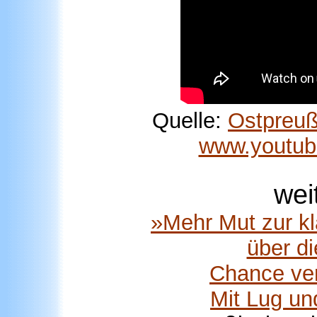
Quelle:
Ostpreu
www.youtu
wei
»Mehr Mut zur k
über d
Chance ver
Mit Lug un