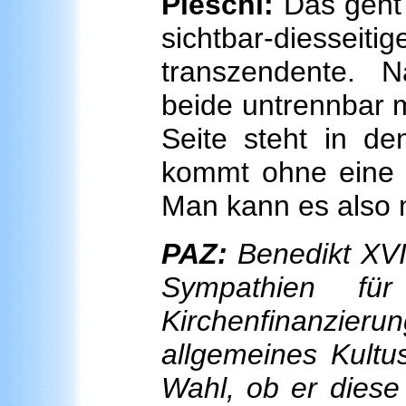
Pieschl:
Das geht 
sichtbar-diesseit
transzendente. N
beide untrennbar m
Seite steht in de
kommt ohne eine w
Man kann es also n
PAZ:
Benedikt XVI.
Sympathien für
Kirchenfinanzier
allgemeines Kultu
Wahl, ob er diese