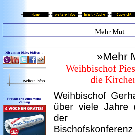
Mehr Mut
»Mehr M
Mit uns im Dialog bleiben ...
Weihbischof Pies
die Kirche
Weihbischof Gerh
Preußische Allgemeine
Zeitung
über viele Jahre 
der Kath
Bischofskonfe