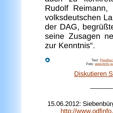
Rudolf Reimann, 
volksdeutschen 
der DAG, begrüßte
seine Zusagen n
zur Kenntnis“.
Text:
Preußisc
Foto:
www.bmlv.gv
Diskutieren 
______
15.06.2012: Siebenbür
http://www.odfinf