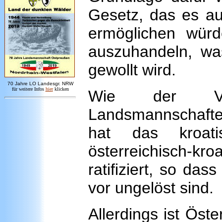
Gesetz, das es au
ermöglichen wür
auszuhandeln, was 
gewollt wird.
7
0 Jahre LO
Landesgr
.
NRW
für weitere Infos
hie
r
klicken
Wie der Ver
Landsmannschaften
hat das kroat
österreichisch-
ratifiziert, so da
vor ungelöst sind.
Allerdings ist Öste