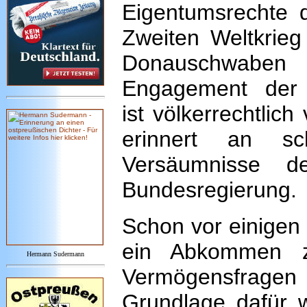
Eigentumsrechte
Zweiten Weltkrieg
Donauschwabe
Engagement der 
ist völkerrechtlich
erinnert an sc
Versäumnisse d
Bundesregierung.
Schon vor einigen 
ein Abkommen z
Hermann Sudermann
Vermögensfragen u
Grundlage dafür w