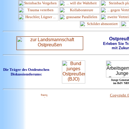
Ostpreu
Erleben Sie Tr
mit Zukun
Die Träger des Ostdeutschen
Diskussionsforums:
Junge Generat
im BdV NR
Copyright 