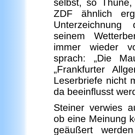
selbst, so Thüne,
ZDF ähnlich er
Unterzeichnung 
seinem Wetterbe
immer wieder vo
sprach: „Die Ma
„Frankfurter All
Leserbriefe nicht 
da beeinflusst wer
Steiner verwies a
ob eine Meinung ke
geäußert werde