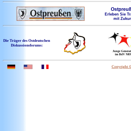
Ostpreu
Erleben Sie Tr
mit Zukun
Die Träger des Ostdeutschen
Diskussionsforums:
Junge Generat
im BdV NR
Copyright 