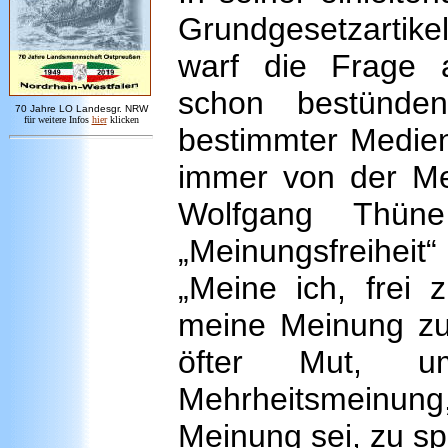
Grundgesetzartike
warf die Frage 
schon bestünd
7
0 Jahre LO
Landesgr
.
NRW
für weitere Infos
hie
r
klicken
bestimmter Medien 
immer von der Mei
Wolfgang Thün
„Meinungsfreiheit
„Meine ich, frei 
meine Meinung zu 
öfter Mut, u
Mehrheitsmeinung, 
Meinung sei, zu s