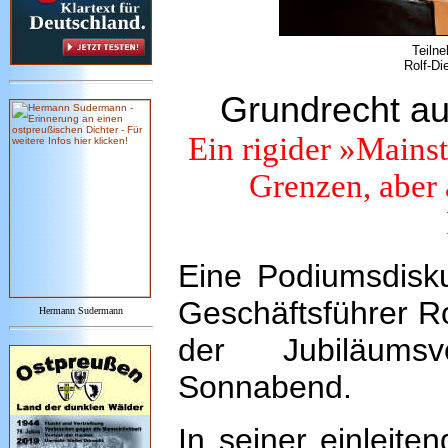
Teilne
Rolf-Die
Grundrecht au
Ein rigider »Mainst
Grenzen, aber
Eine Podiumsdisku
Geschäftsführer Ro
Hermann Sudermann
der Jubiläums
Sonnabend.
In seiner einleite