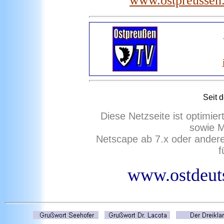
www.ostpreussen.d
Seit 
Diese Netzseite ist optimie
sowie M
Netscape ab 7.x oder ander
f
www.ostdeuts