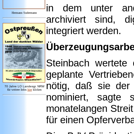
in dem unter ande
Hermann Sudermann
archiviert sind, d
integriert werden.
Überzeugungsarbei
Steinbach wertete
geplante Vertriebe
nötig, daß sie der
7
0 Jahre LO
Landesgr
.
NRW
für weitere Infos
hie
r
klicken
nominiert, sagte 
monatelangen Streit
für einen Opferverb