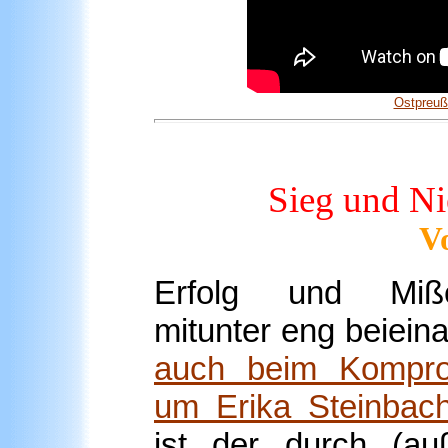
Ostpreu
Sieg und Ni
V
Erfolg und Miße
mitunter eng beiein
auch beim Kompro
um Erika Steinbach
ist der durch (auß