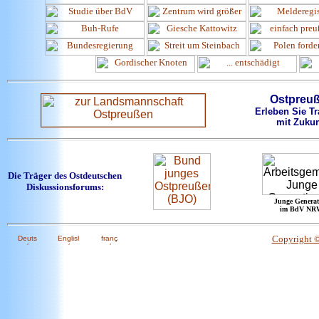
Ostpreu
Erleben Sie Tr
mit Zukun
Die Träger des Ostdeutschen
Diskussionsforums:
Junge Generat
im BdV NR
Copyright 