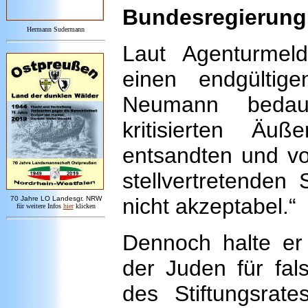
Bundesregierung 
Hermann Sudermann
Laut Agenturmeld
einen endgültige
Neumann bedaue
kritisierten Ä
entsandten und v
stellvertretenden 
nicht akzeptabel.“
7
0 Jahre LO
Landesgr
.
NRW
für weitere Infos
hie
r
klicken
Dennoch halte er 
der Juden für fal
des Stiftungsrat