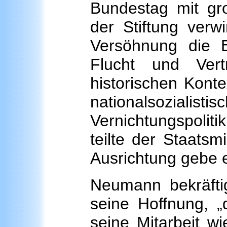
Bundestag mit gr
der Stiftung verw
Versöhnung die 
Flucht und Ver
historischen Kont
nationalsozia
Vernichtungspoliti
teilte der Staatsm
Ausrichtung gebe es
Neumann bekräftig
seine Hoffnung, „
seine Mitarbeit w