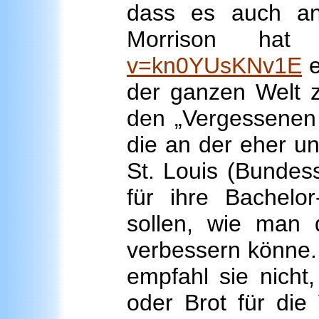
dass es auch an
Morrison ha
v=kn0YUsKNv1E
e
der ganzen Welt z
den „Vergessenen G
die an der eher u
St. Louis (Bundess
für ihre Bachelo
sollen, wie man d
verbessern könne.
empfahl sie nicht
oder Brot für di