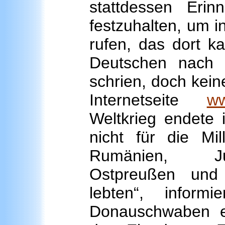
stattdessen Erin
festzuhalten, um 
rufen, das dort k
Deutschen nach d
schrien, doch keine
Internetseite
ww
Weltkrieg endete 
nicht für die Mi
Rumänien, Jug
Ostpreußen un
lebten“, inform
Donauschwaben en