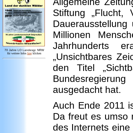
Allgemeine Zeitung
Stiftung „Flucht,
Dauerausstellung 
Millionen Mensc
Jahrhunderts e
7
0 Jahre LO
Landesgr
.
NRW
„Unsichtbares Zeic
für weitere Infos
hie
r
klicken
den Titel „Sich
Bundesregierung 
ausgedacht hat.
Auch Ende 2011 ist
Da freut es umso 
des Internets eine