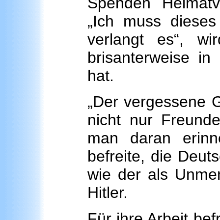
Spenden Heimatver
„Ich muss dieses 
verlangt es“, wir
brisanterweise in 
hat.
„Der vergessene G
nicht nur Freund
man daran erinn
befreite, die Deut
wie der als Unm
Hitler.
Für ihre Arbeit be