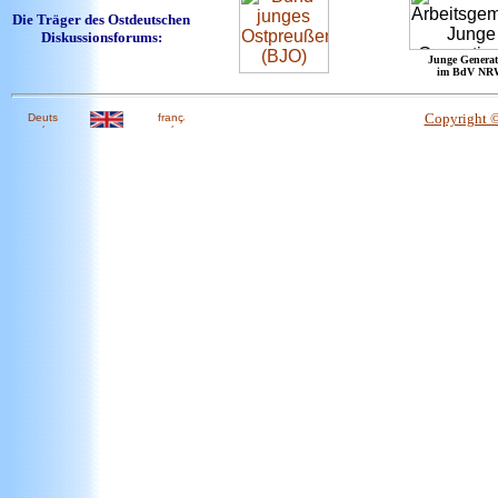
Die Träger des Ostdeutschen
Diskussionsforums:
Junge Generat
im BdV NR
Copyright 