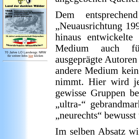
Dem entsprechen
„Neuausrichtung 199
hinaus entwickelte
Medium auch für
7
0 Jahre LO
Landesgr
.
NRW
für weitere Infos
hie
r
klicken
ausgeprägte Autoren
andere Medium keine
nimmt. Hier wird je
gewisse Gruppen be
„ultra-“ gebrandma
„neurechts“ bewusst 
Im selben Absatz wi