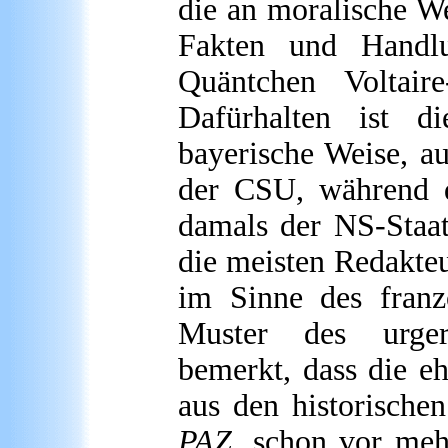
die an moralische We
Fakten und Handlu
Quäntchen Voltair
Dafürhalten ist d
bayerische Weise, au
der CSU, während d
damals der NS-Staat
die meisten Redakte
im Sinne des franz
Muster des urger
bemerkt, dass die e
aus den historische
PAZ
, schon vor meh