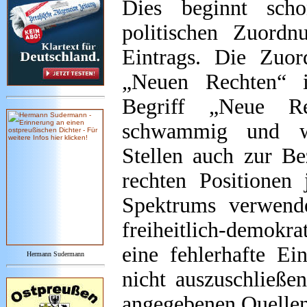
Dies beginnt sch
politischen Zuord
Eintrags. Die Zuo
„Neuen Rechten“ i
Begriff „Neue Re
schwammig und w
Stellen auch zur Be
rechten Positionen j
Spektrums verwende
freiheitlich-demokra
eine fehlerhafte Ei
Hermann Sudermann
nicht auszuschließe
angegebenen Quellen