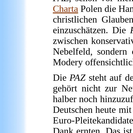
Charta
Polen die Han
christlichen Glaube
einzuschätzen. Die
zwischen konservativ
Nebelfeld, sondern 
Modery offensichtlic
Die
PAZ
steht auf d
gehört nicht zur Ne
halber noch hinzuzu
Deutschen heute mit
Euro-Pleitekandida
Dank ernten. Das ist