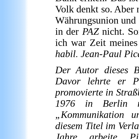
Volk denkt so. Aber n
Währungsunion und g
in der
PAZ
nicht. So
ich war Zeit meines
habil. Jean-Paul Pic
Der
Autor
dieses Be
Davor lehrte er Po
promovierte in Straß
1976 in Berlin 
„Kommunikation u
diesem Titel im Verl
Jahre arbeite Pi