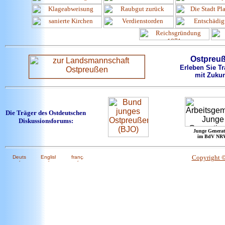
Ostpreu
Erleben Sie Tr
mit Zukun
Die Träger des Ostdeutschen
Diskussionsforums:
Junge Generat
im BdV NR
Copyright 