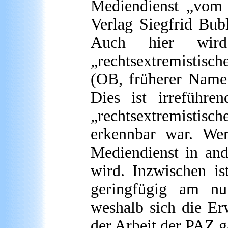
Mediendienst „vom (
Verlag Siegfrid Bub
Auch hier wird
„rechtsextremistisc
(OB, früherer Name 
Dies ist irreführe
„rechtsextremistisc
erkennbar war. Wen
Mediendienst in and
wird. Inzwischen i
geringfügig am nu
weshalb sich die Er
der Arbeit der PAZ g