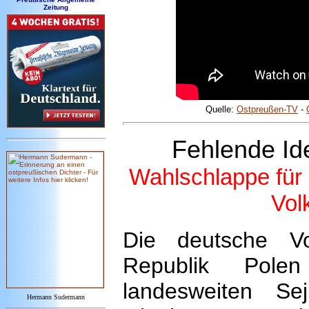
Zeitung
Quelle:
Ostpreußen-TV
-
Fehlende Id
Wahlschlappe für
Vol
Die deutsche Vo
Republik Pol
landesweiten S
Hermann Sudermann