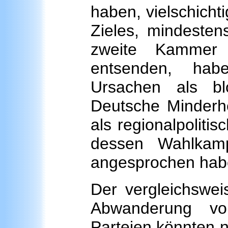
haben, vielschicht
Zieles, mindesten
zweite Kammer 
entsenden, habe
Ursachen als b
Deutsche Minderhe
als regionalpolit
dessen Wahlkamp
angesprochen hab
Der vergleichswei
Abwanderung vo
Parteien könnten 