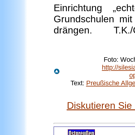
Einrichtung „ec
Grundschulen mit 
drängen. T.K./
Foto: Woch
http://sile
o
Text:
Preußische Allg
Diskutieren Si