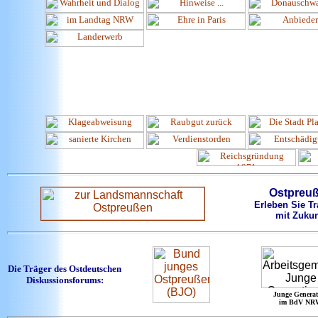
Ostpreu
Erleben Sie Tr
mit Zukun
Die Träger des Ostdeutschen
Diskussionsforums:
Junge Generat
im BdV NR