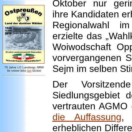
Oktober nur geri
ihre Kandidaten er
Regionalwahl i
erzielte das „Wahl
Woiwodschaft Op
vorvergangenen S
Sejm im selben St
7
0 Jahre LO
Landesgr
.
NRW
für weitere Infos
hie
r
klicken
Der Vorsitzen
Siedlungsgebiet 
vertrauten AGMO 
die Auffassung
,
erheblichen Differ