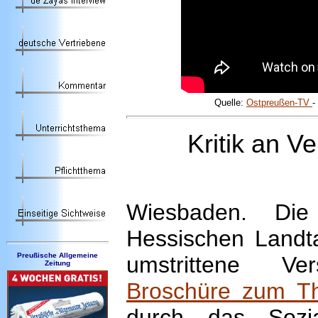
Quelle:
Ostpreußen-TV
-
Kritik
an
Ve
Wiesbaden.
Die 
Hessischen Landta
Preußische Allgemeine
umstrittene Ve
Zeitung
Broschüre zum Th
durch das Sozia