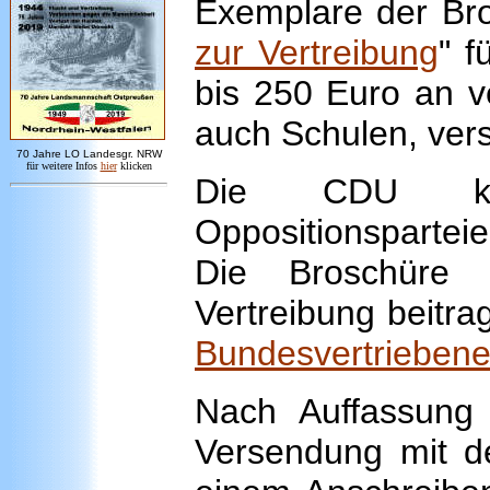
Exemplare der Bro
zur Vertreibung
" f
bis 250 Euro an v
auch Schulen, vers
7
0 Jahre LO
Landesgr
.
NRW
für weitere Infos
hie
r
klicken
Die CDU krit
Oppositionsparteie
Die Broschüre 
Vertreibung beitr
Bundesvertrieben
Nach Auffassung
Versendung mit d