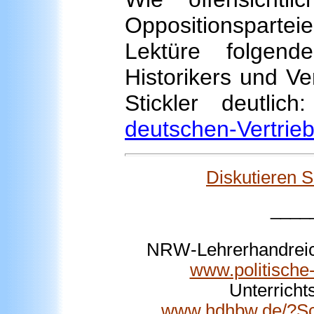
Oppositionspartei
Lektüre folgen
Historikers und Ve
Stickler deutlic
deutschen-Vertrie
Diskutieren 
____
NRW-Lehrerhandreic
www.politische-
Unterricht
www.hdhbw.de/?Sch