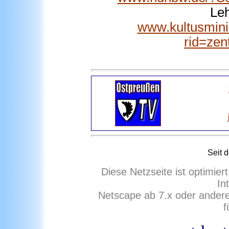
Le
www.kultusminis
rid=zent
Seit 
Diese Netzseite ist optimie
In
Netscape ab 7.x oder ander
f