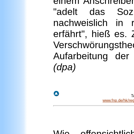
einem Anschreibe
"adelt das Sozi
nachweislich in 
erfährt", hieß es
Verschwörungsthe
Aufarbeitung der
(dpa)
T
www.fnp.de/hk/reg
Wie offensichtli