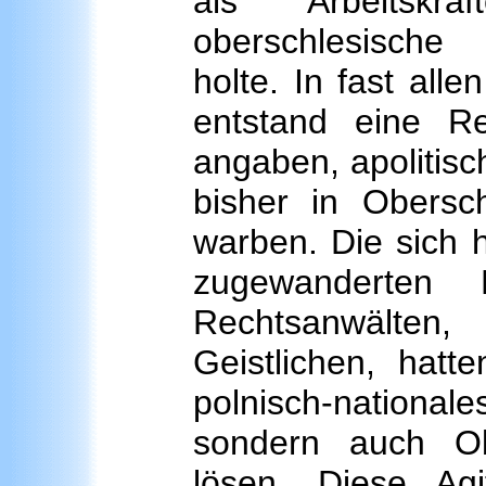
als Arbeitskr
oberschlesische 
holte. In fast all
entstand eine Re
angaben, apolitisch
bisher in Obersc
warben. Die sich h
zugewanderten 
Rechtsanwälten
Geistlichen, hatt
polnisch-nation
sondern auch Ob
lösen. Diese Ag