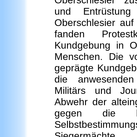
Oberschlesier“ 
und Entrüstun
Oberschlesier auf 
fanden Protes
Kundgebung in Op
Menschen. Die v
geprägte Kundgebu
die anwesenden
Militärs und Jou
Abwehr der altei
gegen die be
Selbstbestimmungs
Siegermächt