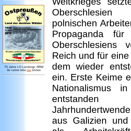
Weltkrieges setz
Oberschlesie
polnischen Arbeite
Propaganda für
Oberschlesiens 
Reich und für eine
dem wieder ents
7
0 Jahre LO
Landesgr
.
NRW
für weitere Infos
hie
r
klicken
ein. Erste Keime e
Nationalismus in
entstande
Jahrhundertwende
aus Galizien und