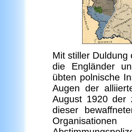
Mit stiller Duldun
die Engländer und
übten polnische I
Augen der alliie
August 1920 der z
dieser bewaffnet
Organisatio
Abstimmungspol