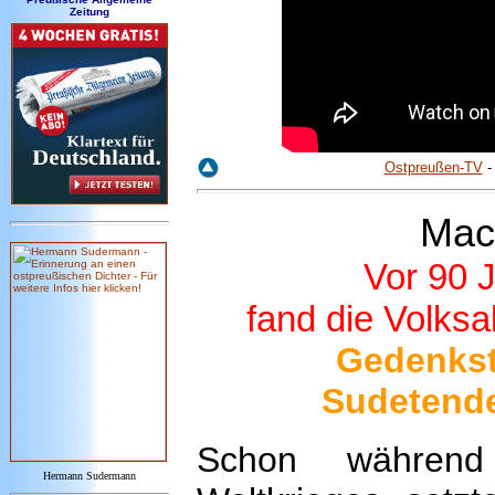
Zeitung
Ostpreußen-TV
Mac
Vor 90 
fand die Volksa
Gedenkst
Sudetend
Schon während
Hermann Sudermann