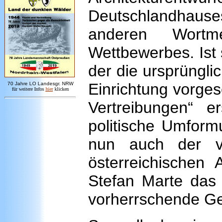
Deutschlandhaus
anderen Wort
Wettbewerbes. Ist
der die ursprüngli
Einrichtung vorge
7
0 Jahre LO
Landesgr
.
NRW
für weitere Infos
hie
r
klicken
Vertreibungen“ e
politische Umformu
nun auch der vo
österreichischen 
Stefan Marte das o
vorherrschende Ges