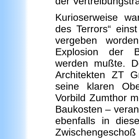
der Vertreibungstr
Kurioserweise wa
des Terrors“ eins
vergeben worde
Explosion der B
werden mußte. D
Architekten ZT G
seine klaren Ob
Vorbild Zumthor m
Baukosten – verans
ebenfalls in di
Zwischengeschoß v