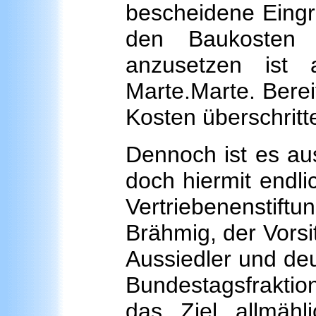
bescheidene Eingri
den Baukosten vo
anzusetzen ist 
Marte.Marte. Bereit
Kosten überschritt
Dennoch ist es aus 
doch hiermit endlic
Vertriebenenstiftun
Brähmig, der Vorsi
Aussiedler und de
Bundestagsfraktio
das Ziel allmäh