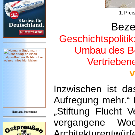
1. Preis
Beze
Geschichtspolitik
Umbau des Be
Vertrieben
v
Inzwischen ist d
Aufregung mehr.“ 
„Stiftung Flucht 
Hermann Sudermann
vergangene Wo
Architekturentwürf