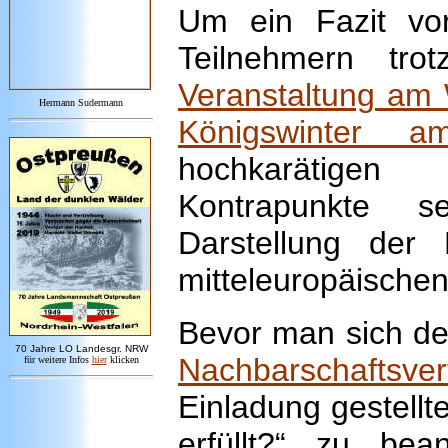
Um ein Fazit vo
Teilnehmern tro
Veranstaltung am 
Hermann Sudermann
Königswinter 
hochkarätigen 
Kontrapunkte s
Darstellung der
mitteleuropäischen
Bevor man sich de
7
0 Jahre LO
Landesgr
.
NRW
Nachbarschaftsver
für weitere Infos
hie
r
klicken
Einladung gestellt
erfüllt?“ zu be