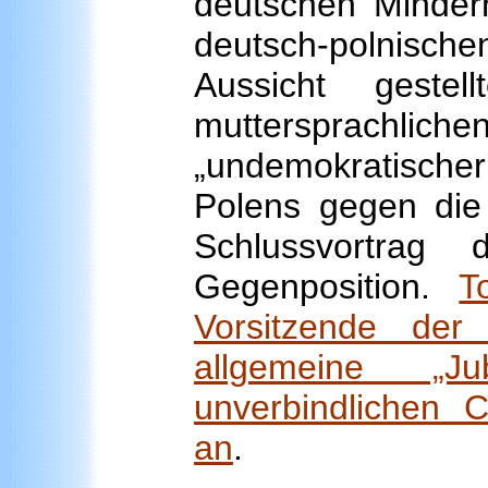
deutschen Minder
deutsch-polnischen
Aussicht geste
muttersprachlichen
„undemokratische
Polens gegen die
Schlussvortrag
Gegenposition.
T
Vorsitzende de
allgemeine „Ju
unverbindlichen C
an
.