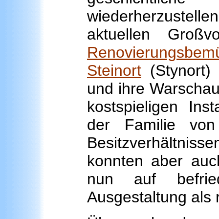
wiederherzustelle
aktuellen Groß
Renovierungsbemü
Steinort
(Stynort) 
und ihre Warschaue
kostspieligen Ins
der Familie von
Besitzverhältniss
konnten aber auch
nun auf befri
Ausgestaltung als