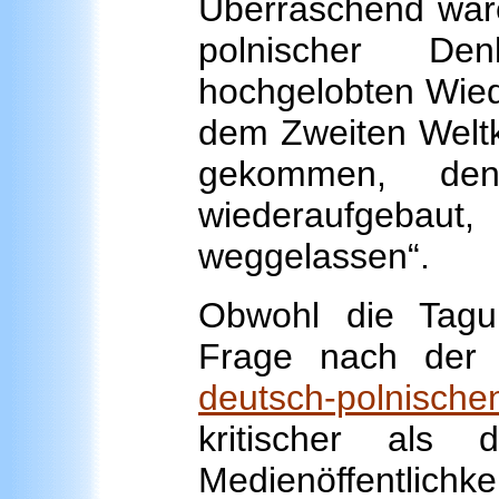
Überraschend ware
polnischer Den
hochgelobten Wied
dem Zweiten Weltk
gekommen, de
wiederaufgebau
weggelassen“.
Obwohl die Tagun
Frage nach der 
deutsch-polnisch
kritischer als 
Medienöffentlichke