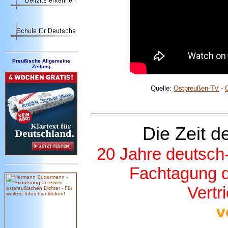
Preußische Allgemeine
Zeitung
Quelle:
Ostpreußen-TV
-
Die
Zeit de
20 Jahre deutsch-
Fachtagung de
Vertr
v