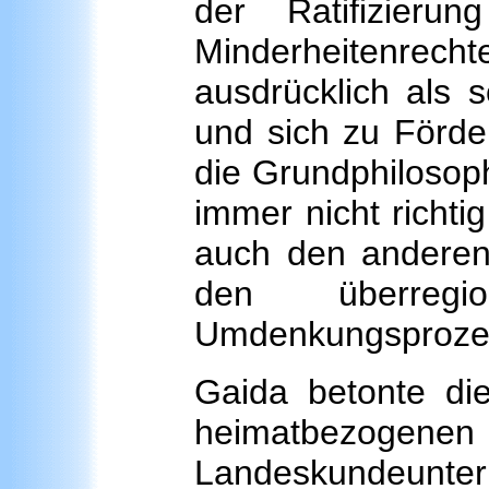
der Ratifizieru
Minderheitenrec
ausdrücklich als 
und sich zu Förde
die Grundphilosoph
immer nicht richti
auch den anderen
den überreg
Umdenkungsprozes
Gaida betonte di
heimatbezo
Landeskun