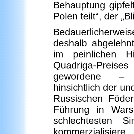
Behauptung gipfel
Polen teilt“, der „B
Bedauerlicherwe
deshalb abgelehnt
im peinlichen 
Quadriga-Preis
gewordene – „d
hinsichtlich der u
Russischen Födera
Führung in Wars
schlechtesten Si
kommerzialisiere.