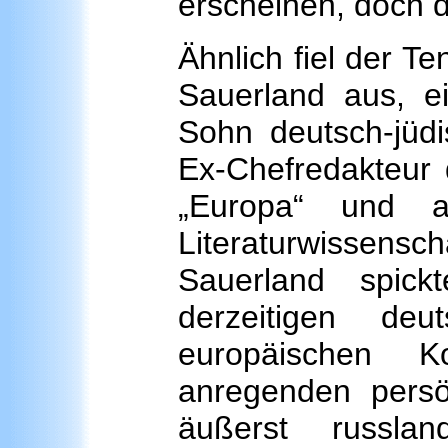
erscheinen, doch d
Ähnlich fiel der T
Sauerland aus, 
Sohn deutsch-jüdi
Ex-Chefredakteur d
„Europa“ und ak
Literaturwissensc
Sauerland spick
derzeitigen deu
europäischen K
anregenden persö
äußerst russlan