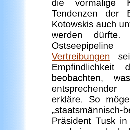
die vormalige K
Tendenzen der E
Kotowskis auch unt
werden dürfte.
Ostseepipel
Vertreibungen
sei
Empfindlichkeit 
beobachten, wa
entsprechender 
erkläre. So mög
„staatsmännisch
Präsident Tusk in