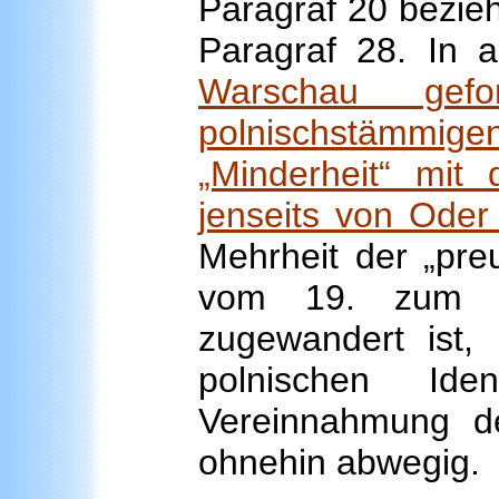
Paragraf 20 bezie
Paragraf 28. In al
Warschau gefo
polnischstämmi
„Minderheit“ mit
jenseits von Oder
Mehrheit der „pre
vom 19. zum 20
zugewandert ist, 
polnischen Id
Vereinnahmung de
ohnehin abwegig.