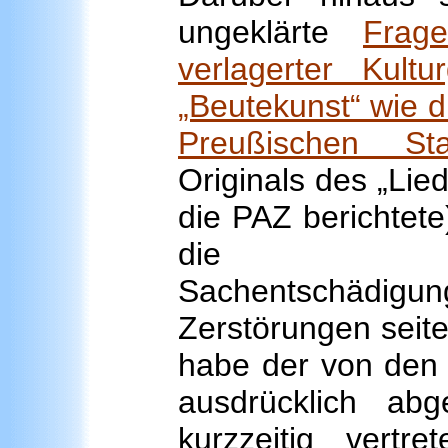
ungeklärte
Frag
verlagerter Kult
„Beutekunst“ wie d
Preußischen Staa
Originals des „Lie
die PAZ berichtete
die Rech
Sachentschädig
Zerstörungen seite
habe der von den
ausdrücklich ab
kurzzeitig vert