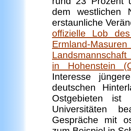
rund 23 Prozent 
dem westlichen 
erstaunliche Verän
offizielle Lob de
Ermland-Masuren
Landsmannschaft
in Hohenstein (
Interesse jünge
deutschen Hinterl
Ostgebieten is
Universitäten b
Gespräche mit os
zum Beispiel in Sch