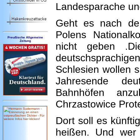
Landesparache und
Geht es nach de
Polens Nationalko
Preußische Allgemeine
Zeitung
nicht geben .D
deutschsprachig
Schlesien wollen s
Jahresende deu
Bahnhöfen anzu
Chrzastowice Prote
Dort soll es künft
heißen. Und wer 