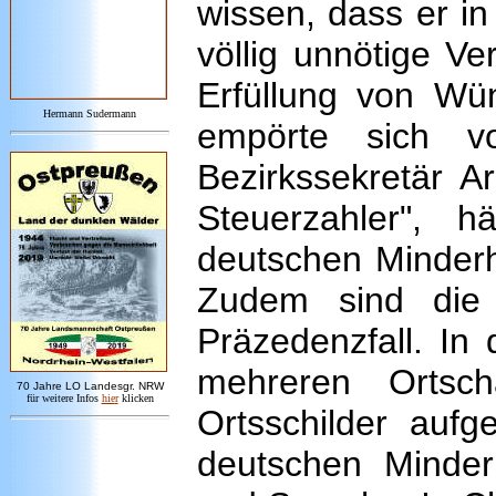
wissen, dass er i
völlig unnötige V
Erfüllung von Wün
Hermann Sudermann
empörte sich v
Bezirkssekretär A
Steuerzahler", h
deutschen Minderh
Zudem sind die 
Präzedenzfall. In
mehreren Ortsch
7
0 Jahre LO
Landesgr
.
NRW
für weitere Infos
hie
r
klicken
Ortsschilder aufge
deutschen Minderh