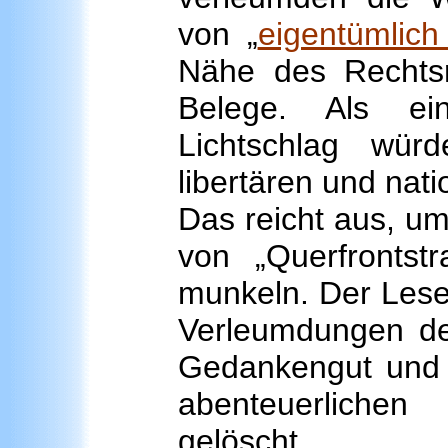
von „
eigentümlich 
Nähe des Rechtsr
Belege. Als ein
Lichtschlag wür
libertären und nat
Das reicht aus, um
von „Querfrontstr
munkeln. Der Leser
Verleumdungen der
Gedankengut und H
abenteuerlichen
gelöscht.