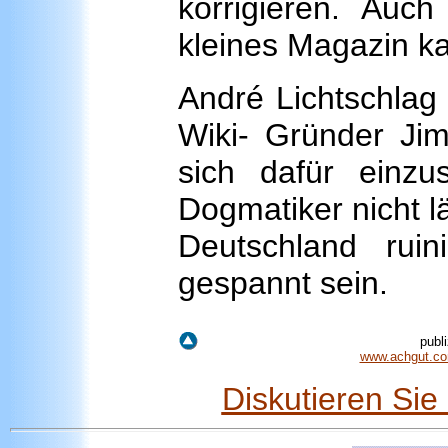
korrigieren. Auch
kleines Magazin ka
André Lichtschlag 
Wiki- Gründer Jim
sich dafür einzu
Dogmatiker nicht l
Deutschland rui
gespannt sein.
publ
www.achgut.com
Diskutieren Si