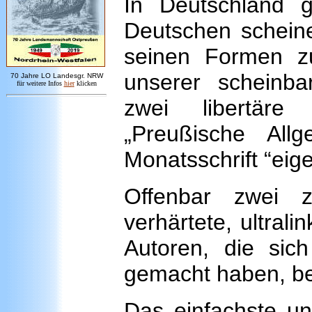
In Deutschland g
Deutschen scheinen
seinen Formen z
unserer scheinbar
7
0 Jahre LO
Landesgr
.
NRW
für weitere Infos
hie
r
klicken
zwei libertäre
„Preußische All
Monatsschrift “eige
Offenbar zwei z
verhärtete, ultrali
Autoren, die sich
gemacht haben, be
Das einfachste und