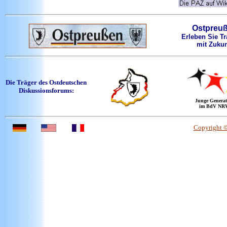
Ostpreu
Erleben Sie Tr
mit Zukun
Die Träger des Ostdeutschen
Diskussionsforums:
Junge Generat
im BdV NR
Copyright 