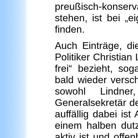
preußisch-konserva
stehen, ist bei „e
finden.
Auch Einträge, di
Politiker Christian
frei“ bezieht, so
bald wieder versc
sowohl Lindne
Generalsekretär d
auffällig dabei is
einem halben dut
aktiv ist und offen