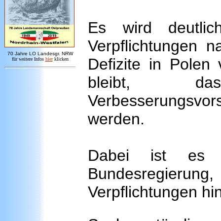
Es wird deutlic
Verpflichtungen n
7
0 Jahre LO
Landesgr
.
NRW
Defizite in Polen
für weitere Infos
hie
r
klicken
bleibt, da
Verbesserungsv
werden.
Dabei ist es 
Bundesregierung,
Verpflichtungen hi