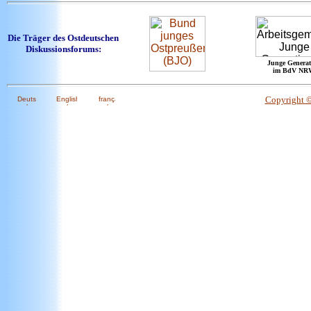
Die Träger des Ostdeutschen
Diskussionsforums:
Junge Generat
im BdV NR
Copyright 