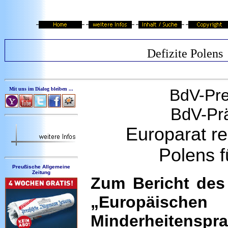
Defizite Polens
Mit uns im Dialog bleiben ...
BdV-Pre
BdV-Prä
Europarat re
Polens f
Preußische Allgemeine
Zeitung
Zum Bericht des
„Europäische
Minderheitenspr