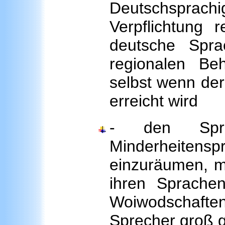
Deutschsprac
Verpflichtung 
deutsche Spra
regionalen Be
selbst wenn der
erreicht wird
- den Spre
Minderheitensp
einzuräumen, mü
ihren Sprachen
Woiwodschaften
Sprecher groß g