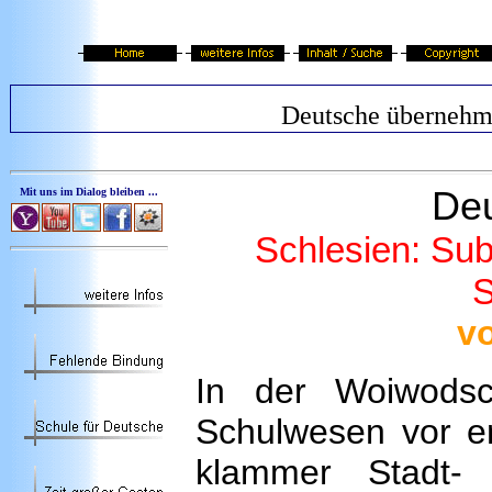
Deutsche überneh
De
Mit uns im Dialog bleiben ...
Schlesien: Sub
S
vo
In der Woiwodsc
Schulwesen vor em
klammer Stadt-