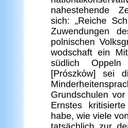
nahestehende Zei
sich: „Reiche Sch
Zuwendungen des
polnischen Volksg
wodschaft ein Mit
südlich Oppeln
[Prószków] sei 
Minderheitenspra
Grundschulen vor 
Ernstes kritisier
habe, wie viele vo
tatsächlich zur d