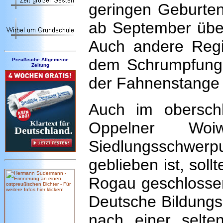
geringen Geburte
ab September übe
Auch andere Regi
dem Schrumpfungs
Preußische Allgemeine
Zeitung
der Fahnenstange i
Auch im oberschl
Oppelner Woi
Siedlungsschwer
geblieben ist, soll
Rogau geschlosse
Deutsche Bildungs
nach einer selte