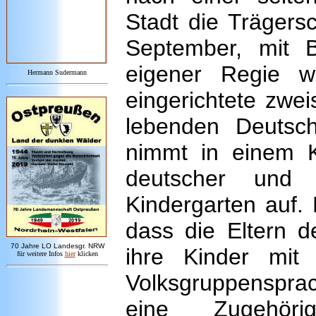
Stadt die Trägersc
September, mit 
eigener Regie w
Hermann Sudermann
eingerichtete zwei
lebenden Deutsc
nimmt in einem 
deutscher und 
Kindergarten auf. 
dass die Eltern de
7
0 Jahre LO
Landesgr
.
NRW
ihre Kinder mit 
für weitere Infos
hie
r
klicken
Volksgruppenspra
eine Zugehörig