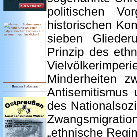
politischen V
historischen Kon
sieben Glieder
Prinzip des eth
Vielvölkerimper
Minderheiten zw
Hermann Sudermann
Antisemitismus 
des Nationalsozi
Zwangsmigration
„ethnische Regim