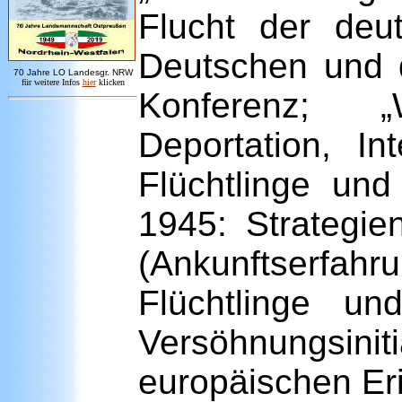
Flucht der deut
Deutschen und 
7
0 Jahre LO
Landesgr
.
NRW
für weitere Infos
hie
r
klicken
Konferenz; „W
Deportation, In
Flüchtlinge un
1945: Strategie
(Ankunftserfah
Flüchtlinge un
Versöhnungsini
europäischen Er