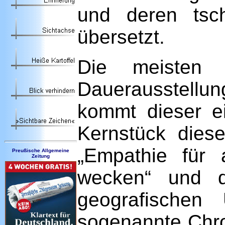
und deren tsch
übersetzt.
Die meisten 
Dauerausstell
kommt dieser ei
Kernstück diese
„Empathie für 
Preußische Allgemeine
Zeitung
wecken“ und d
geografischen
sogenannte Chro