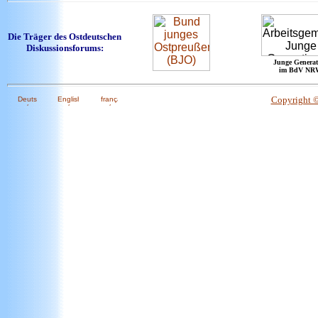
Die Träger des Ostdeutschen
Diskussionsforums:
Junge Generat
im BdV NR
Copyright 