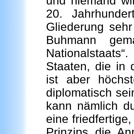
und niemand wi
20. Jahrhunder
Gliederung sehr
Buhmann gema
Nationalstaats
Staaten, die in
ist aber höchs
diplomatisch sei
kann nämlich du
eine friedferti
Prinzips die An