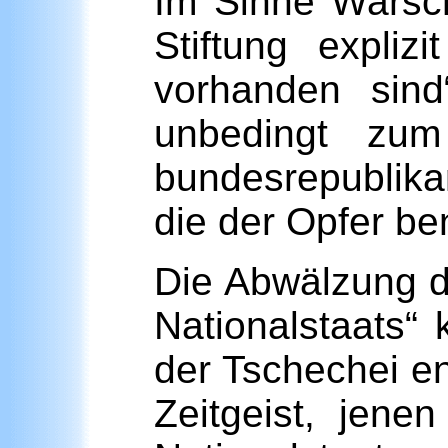
Im Sinne Warsch
Stiftung expliz
vorhanden sind
unbedingt zu
bundesrepublika
die der Opfer be
Die Abwälzung d
Nationalstaats“
der Tschechei e
Zeitgeist, jene