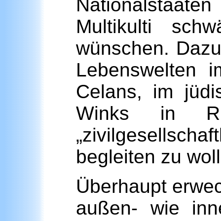
Nationalstaat
Multikulti sc
wünschen. Dazu 
Lebenswelten i
Celans, im jüdi
Winks in Ric
„zivilgesellschaf
begleiten zu wo
Überhaupt erweck
außen- wie inn