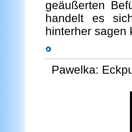
geäußerten Bef
handelt es sic
hinterher sagen 
Pawelka
:
Eckp