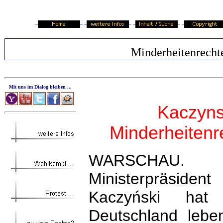
Minderheitenrecht
Mit uns im Dialog bleiben ...
Kaczynsk
Minderheitenr
WARSCHAU. D
Ministerpräsid
Kaczyński hat
Deutschland lebe