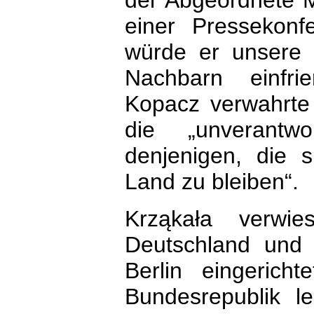
der Abgeordnete 
einer Pressekonf
würde er unsere
Nachbarn einfri
Kopacz verwahrte 
die „unverantw
denjenigen, die 
Land zu bleiben“.
Krząkała verwi
Deutschland und 
Berlin eingerich
Bundesrepublik le