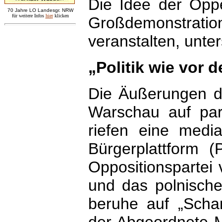
Die Idee der Oppe
7
0 Jahre LO
Landesgr
.
NRW
für weitere Infos
hie
r
klicken
Großdemonstration 
veranstalten, unter
„Politik wie vor 
Die Äußerungen de
Warschau auf par
riefen eine media
Bürgerplattform 
Oppositionspartei
und das polnische 
beruhe auf „Scha