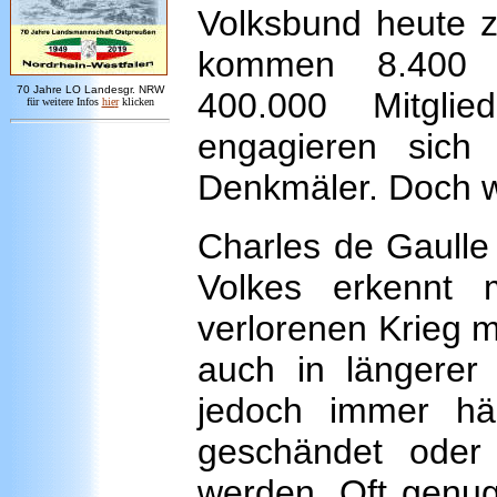
Volksbund heute z
kommen 8.400 K
7
0 Jahre LO
Landesgr
.
NRW
400.000 Mitgli
für weitere Infos
hie
r
klicken
engagieren sich
Denkmäler. Doch w
Charles de Gaulle
Volkes erkennt
verlorenen Krieg m
auch in längerer 
jedoch immer hä
geschändet oder
werden. Oft genug