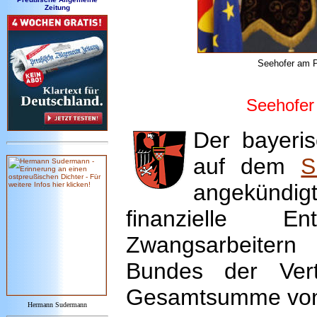
Zeitung
Seehofer am P
Seehofer
Der bayeris
auf dem
S
angekündig
finanzielle E
Zwangsarbeitern 
Bundes der Vert
Gesamtsumme von 
Hermann Sudermann