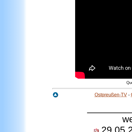
Qu
Ostpreußen-TV
-
________
we
29.05.2