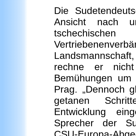
Die Sudetendeuts
Ansicht nach un
tschechische
Vertriebenenve
Landsmannschaft
rechne er nich
Bemühungen um e
Prag. „Dennoch gl
getanen Schrit
Entwicklung ein
Sprecher der Su
CSU-Europa-Abge