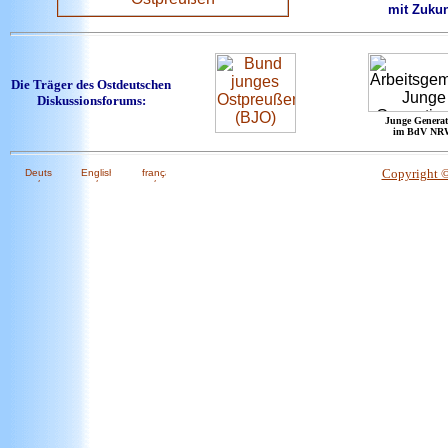
mit Zukun
Die Träger des Ostdeutschen
Diskussionsforums:
Junge Generat
im BdV NR
Copyright 