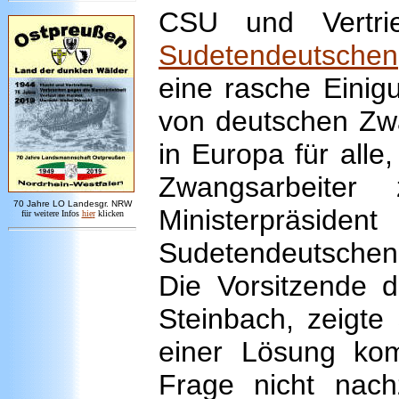
CSU und Vertri
Sudetendeutschen
eine rasche Einig
von deutschen Zwa
in Europa für alle
Zwangsarbeiter
7
0 Jahre LO
Landesgr
.
NRW
Ministerpräsid
für weitere Infos
hie
r
klicken
Sudetendeutschen 
Die Vorsitzende d
Steinbach, zeigte 
einer Lösung kom
Frage nicht nac