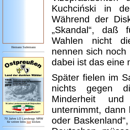
Kuchciński in de
Während der Disk
„Skandal“, daß 
Wahlen nicht di
Hermann Sudermann
nennen sich noch i
dabei ist das eine
Später fielen im 
nichts gegen d
Minderheit und
unternimmt, dann
oder Baskenland“,
7
0 Jahre LO
Landesgr
.
NRW
für weitere Infos
hie
r
klicken