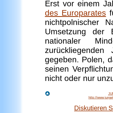
Erst vor einem J
des Europarates
f
nichtpolnischer N
Umsetzung der 
nationaler M
zurückliegenden 
gegeben. Polen, da
seinen Verpflicht
nicht oder nur unz
JU
http://www.jung
Diskutieren 