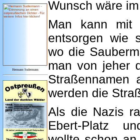
Wunsch wäre im K
Man kann mit d
entsorgen wie s
wo die Sauberm
man von jeher 
Hermann Sudermann
Straßennamen 
werden die Stra
Als die Nazis r
Ebert-Platz 
wollte schon an