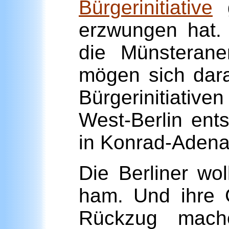
Bürgerinitiative
g
erzwungen hat.
die Münsterane
mögen sich dara
Bürgerinitiativ
West-Berlin ent
in Konrad-Aden
Die Berliner wol
ham. Und ihre G
Rückzug mache