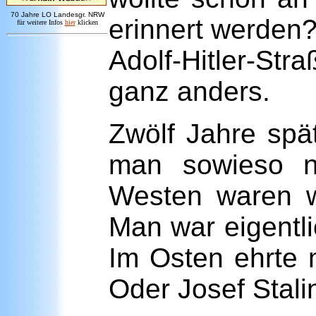
7
0 Jahre LO
Landesgr
.
NRW
erinnert werden
für weitere Infos
hie
r
klicken
Adolf-Hitler-St
ganz anders.
Zwölf Jahre spä
man sowieso ni
Westen waren w
Man war eigentli
Im Osten ehrte 
Oder Josef Stali