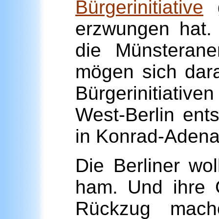
Bürgerinitiative
g
erzwungen hat.
die Münsterane
mögen sich dara
Bürgerinitiativ
West-Berlin ent
in Konrad-Aden
Die Berliner wol
ham. Und ihre G
Rückzug mache