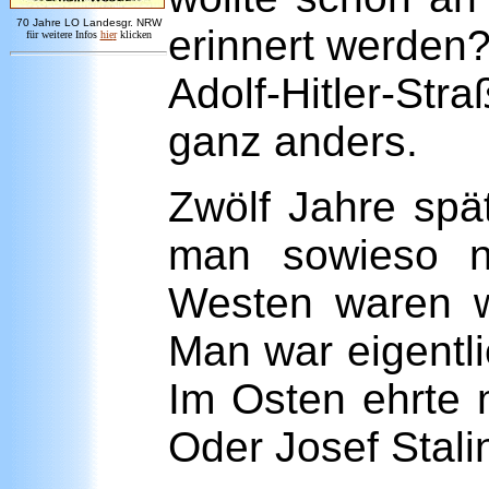
7
0 Jahre LO
Landesgr
.
NRW
erinnert werden
für weitere Infos
hie
r
klicken
Adolf-Hitler-St
ganz anders.
Zwölf Jahre spä
man sowieso ni
Westen waren w
Man war eigentli
Im Osten ehrte 
Oder Josef Stali