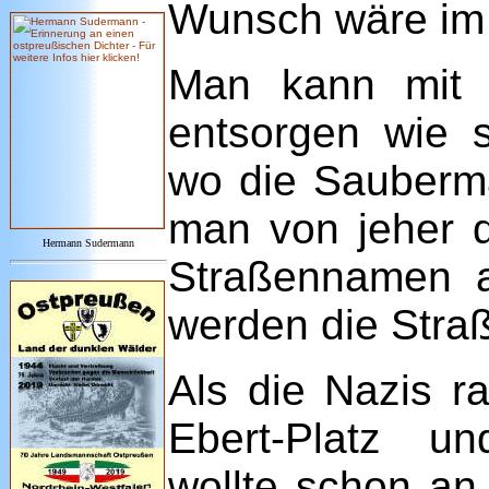
Wunsch wäre im K
Man kann mit d
entsorgen wie s
wo die Sauberm
man von jeher 
Hermann Sudermann
Straßennamen 
werden die Stra
Als die Nazis r
Ebert-Platz 
wollte schon an