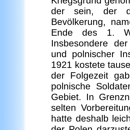
Kriegsgrund genom
der sein, der d
Bevölkerung, name
Ende des 1. Wel
Insbesondere der
und polnischer In
1921 kostete taus
der Folgezeit ga
polnische Soldate
Gebiet. In Grenz
selten Vorbereitun
hatte deshalb leich
der Polen darzuste