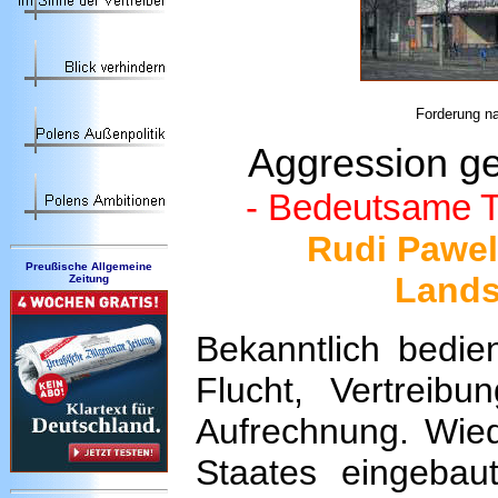
Forderung na
Aggression g
- Bedeutsame T
Rudi Pawel
Preußische Allgemeine
Lands
Zeitung
Bekanntlich bedien
Flucht, Vertreib
Aufrechnung. Wie
Staates eingebau