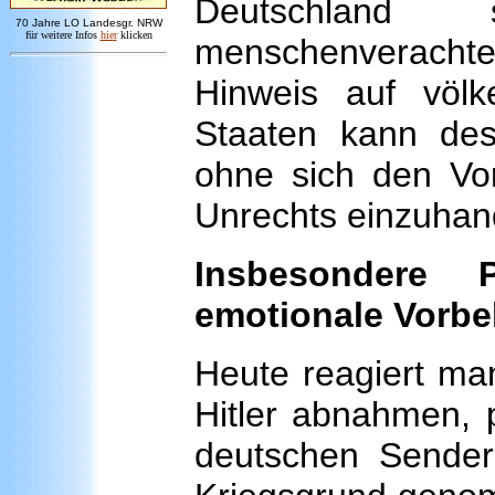
Deutschlan
7
0 Jahre LO
Landesgr
.
NRW
für weitere Infos
hie
r
klicken
menschenveracht
Hinweis auf völke
Staaten kann de
ohne sich den Vor
Unrechts einzuhan
Insbesondere 
emotionale Vorbe
Heute reagiert ma
Hitler abnahmen, 
deutschen Sender 