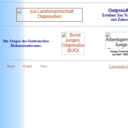
Ostpreu
Erleben Sie Tr
mit Zukun
Die Träger des Ostdeutschen
Diskussionsforums:
Junge Generat
im BdV NR
Copyright 