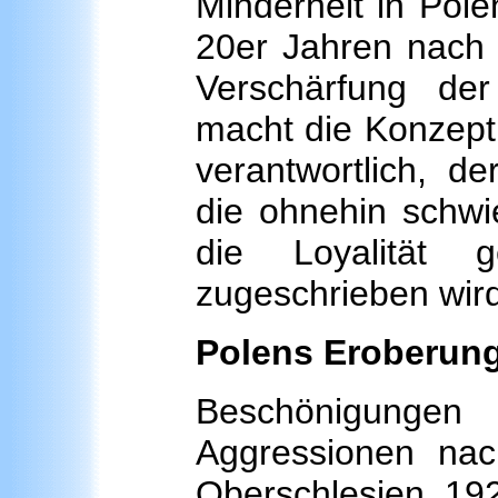
Minderheit in Pole
20er Jahren nach 
Verschärfung de
macht die Konzepti
verantwortlich, d
die ohnehin schwie
die Loyalität 
zugeschrieben wird
Polens Eroberung
Beschönigungen 
Aggressionen nac
Oberschlesien 192