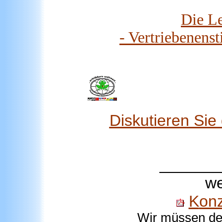
Die L
- Vertriebenens
Diskutieren Si
_______
we
K
on
Wir müssen der