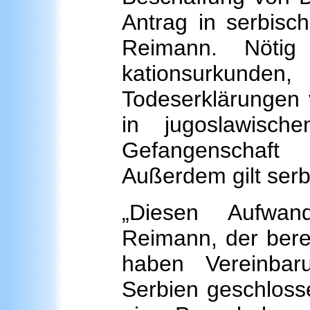
Antrag in serbisch
Reimann. Nötig
kationsurkun
Todeserklärungen v
in jugoslawisch
Gefangenschaf
Außerdem gilt serb
„Diesen Aufwan
Reimann, der bere
haben Vereinbar
Serbien geschlosse