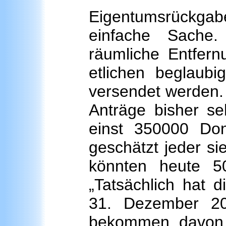
Eigentumsrückgabe
einfache Sache
räumliche Entfern
etlichen beglaubi
versendet werden. 
Anträge bisher s
einst 350000 Do
geschätzt jeder si
könnten heute 50
„Tatsächlich hat d
31. Dezember 20
bekommen, davon gu