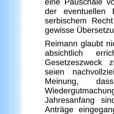
eine Pauschale vo
der eventuellen 
serbischem Recht
gewisse Übersetzu
Reimann glaubt ni
absichtlich er
Gesetzeszweck zu
seien nachvollz
Meinung, da
Wiedergutmachung n
Jahresanfang sin
Anträge eingegan