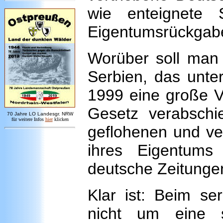
wie enteignete
Eigentumsrückgabe
Worüber soll man
Serbien, das unte
1999 eine große Ve
Gesetz verabschi
7
0 Jahre LO
Landesgr
.
NRW
für weitere Infos
hie
r
klicken
geflohenen und ve
ihres Eigentums
deutsche Zeitungen
Klar ist: Beim se
nicht um eine 