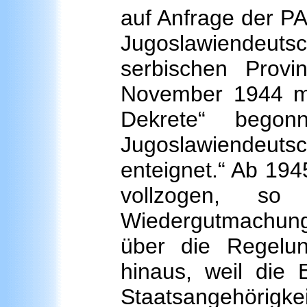
auf Anfrage der PA
Jugoslawiendeuts
serbischen Prov
November 1944 mi
Dekrete“ begon
Jugoslawiendeu
enteignet.“ Ab 19
vollzogen, s
Wiedergutmachung
über die Regelun
hinaus, weil die
Staatsangehörigkei