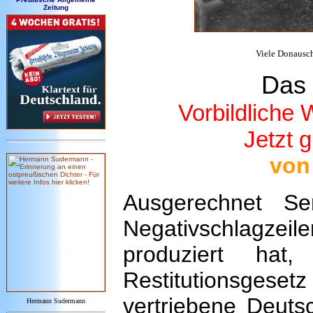
Zeitung
Viele Donausch
Das 
Vorbildliche
Jetzt g
von
Ausgerechnet Se
Negativschlagzeil
produziert hat,
Restitutionsgese
vertriebene Deut
Hermann Sudermann