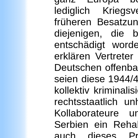
lediglich Krieg
früheren Besatzu
diejenigen, die
entschädigt word
erklären Vertrete
Deutschen offenba
seien diese 1944/
kollektiv kriminal
rechtsstaatlich un
Kollaborateure u
Serbien ein Rehab
auch dieses Pr