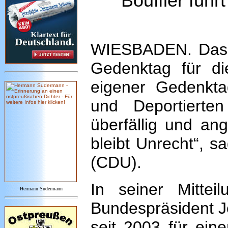
Bouffier führ
WIESBADEN. Das L
Gedenktag für di
eigener Gedenktag
und Deportierte
überfällig und an
bleibt Unrecht“, sa
(CDU).
In seiner Mittei
Hermann Sudermann
Bundespräsident J
seit 2003 für ein