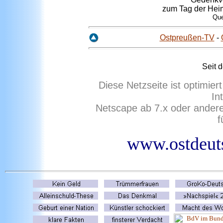
zum Tag der Hei
Que
Ostpreußen-TV
-
Seit 
Diese Netzseite ist optimie
In
Netscape ab 7.x oder ander
f
www.ostdeuts