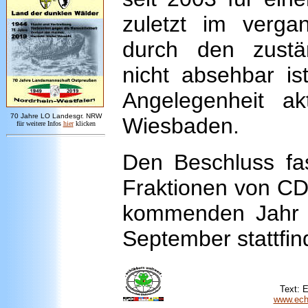
zuletzt im verg
durch den zustä
nicht absehbar is
Angelegenheit akt
7
0 Jahre LO
Landesgr
.
NRW
Wiesbaden.
für weitere Infos
hie
r
klicken
Den Beschluss fa
Fraktionen von CD
kommenden Jahr 
September stattfin
Text:
E
www.echo