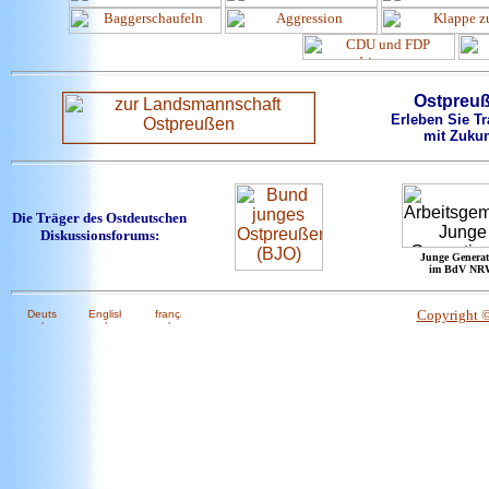
Ostpreu
Erleben Sie Tr
mit Zukun
Die Träger des Ostdeutschen
Diskussionsforums:
Junge Generat
im BdV NR
Copyright 