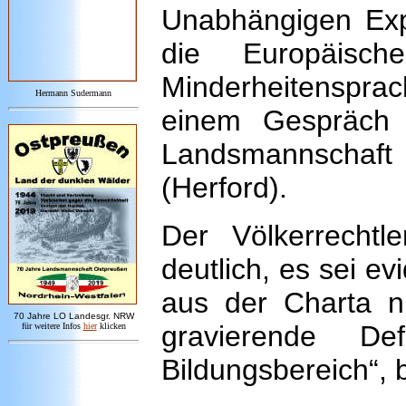
Unabhängigen Exp
die Europäisc
Minderheitenspra
Hermann Sudermann
einem Gespräch 
Landsmannschaft d
(Herford).
Der Völkerrecht
deutlich, es sei ev
aus der Charta ni
7
0 Jahre LO
Landesgr
.
NRW
gravierende De
für weitere Infos
hie
r
klicken
Bildungsbereich“, b