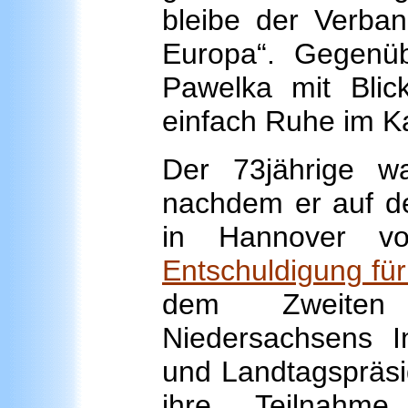
bleibe der Verban
Europa“. Gegen
Pawelka mit Blic
einfach Ruhe im Ka
Der 73jährige wa
nachdem er auf de
in Hannover v
Entschuldigung für
dem Zweiten 
Niedersachsens In
und Landtagspräs
ihre Teilnahme