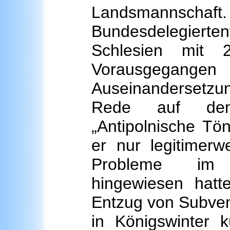
Landsmannschaft. 
Bundesdelegierte
Schlesien mit
Vorausgega
Auseinandersetz
Rede auf dem d
„Antipolnische Tö
er nur legitimer
Probleme im d
hingewiesen hatt
Entzug von Subven
in Königswinter 