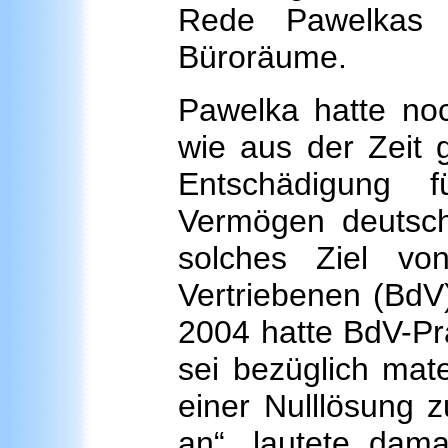
Rede Pawelkas 
Büroräume.
Pawelka hatte noch
wie aus der Zeit 
Entschädigung fü
Vermögen deutsche
solches Ziel v
Vertriebenen (BdV
2004 hatte BdV-Prä
sei bezüglich mate
einer Nulllösung z
an“, lautete dama