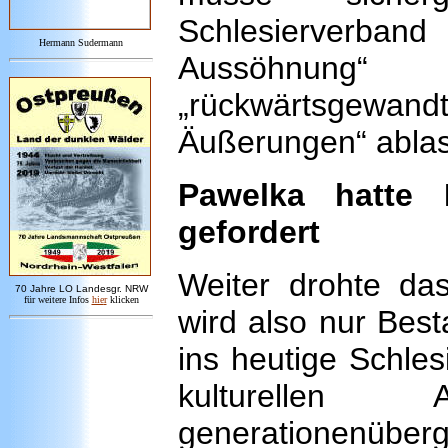
Schlesierverb
Hermann Sudermann
Aussöhnung
„rückwärtsgew
Äußerungen“ abla
Pawelka hatte 
gefordert
Weiter drohte das
7
0 Jahre LO
Landesgr
.
NRW
für weitere Infos
hie
r
klicken
wird also nur Bes
ins heutige Schle
kulturellen
generationenüberg