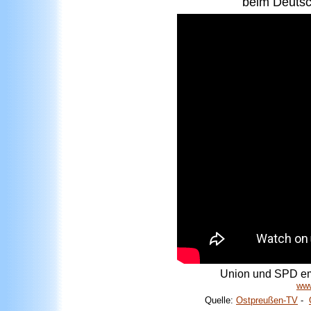
beim Deutsc
Union und SPD emp
www
Quelle:
Ostpreußen-TV
-