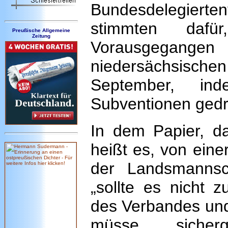
Bundesdelegierte
stimmten dafü
Preußische Allgemeine
Zeitung
Vorausgegange
niedersächsis
September, in
Subventionen gedr
In dem Papier, d
heißt es, von eine
der Landsmanns
„sollte es nicht 
des Verbandes und 
müsse sicher