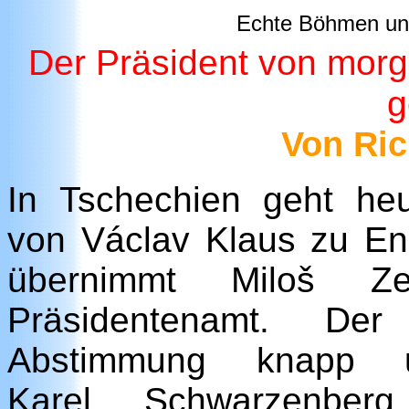
Echte Böhmen un
Der Präsident von mor
g
Von Ric
In Tschechien geht he
von Václav Klaus zu E
übernimmt Miloš Z
Präsidentenamt. De
Abstimmung knapp un
Karel Schwarzenbe