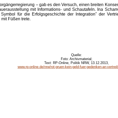
orgängerregierung – gab es den Versuch, einen breiten Konsen
auerausstellung mit Informations- und Schautafeln. Ina Scha
 Symbol für die Erfolgsgeschichte der Integration" der Vertr
 mit Füßen trete.
Quelle:
Foto: Archivmaterial;
Text: RP-Online, Politik NRW, 13.12.2013,
www.rp-online.de/nrw/rot-gruen-kein-geld-fuer-gedenken-an-vertreib