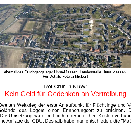
ehemaliges Durchgangslager Unna-Massen, Landesstelle Unna Massen.
Für Details Foto anklicken!
Rot-Grün in NRW:
Kein Geld für Gedenken an Vertreibung
iten Weltkrieg der erste Anlaufpunkt für Flüchtlinge und Ve
elände des Lagers einen Erinnerungsort zu errichten. D
. Die Umsetzung wäre "mit nicht unerheblichen Kosten verbun
Kleine Anfrage der CDU. Deshalb habe man entschieden, die "Ma